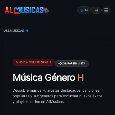
EN
ALLMUSICAS
H
MÚSICA ONLINE GRATIS
COMPARTIR LISTA
Música Género
H
Música H: canciones, artistas y éxitos
Descubre música H, artistas destacados, canciones
populares y subgéneros para escuchar nuevos éxitos
y playlists online en AllMusicas.