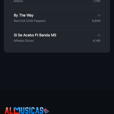
Hillsong en Espanol
Aitana
7,195
Música Cristiana
By The Way
Hermetica
Metal
Red Hot Chilli Peppers
6,849
Hatsune Miku
Anime
Si Se Acabo Ft Banda MS
Alfredo Olivas
4,169
Hannah Montana
Pop Rock
Henry Santos
Bachata Romántica
Hellsing
Anime
Hammerfall
Metal
Him
Alternativo