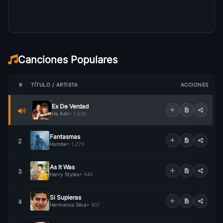
Canciones Populares
#
TÍTULO / ARTISTA
ACCIONES
Ex De Verdad
Ha Ash
• 1,626
Fantasmas
2
Humbe
• 1,270
As It Was
3
Harry Styles
• 946
Si Supieras
4
Hermanos Silva
• 907