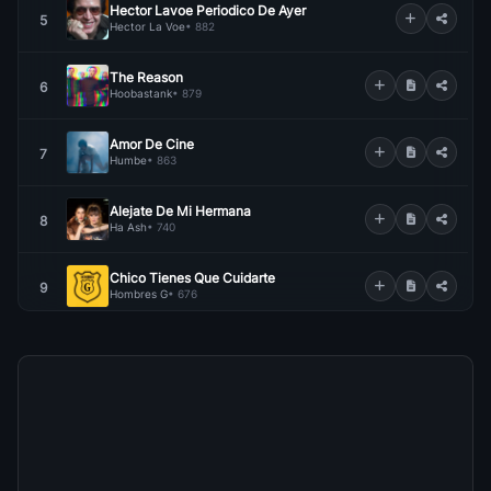
Hector Lavoe Periodico De Ayer
5
Hector La Voe
• 882
The Reason
6
Hoobastank
• 879
Amor De Cine
7
Humbe
• 863
Alejate De Mi Hermana
8
Ha Ash
• 740
Chico Tienes Que Cuidarte
9
Hombres G
• 676
Dejala Que Vuelva (Ft Manuel Turizo)
10
Hoy Es Viernes
• 668
Amor A Medias
11
Ha Ash
• 659
Adore You
12