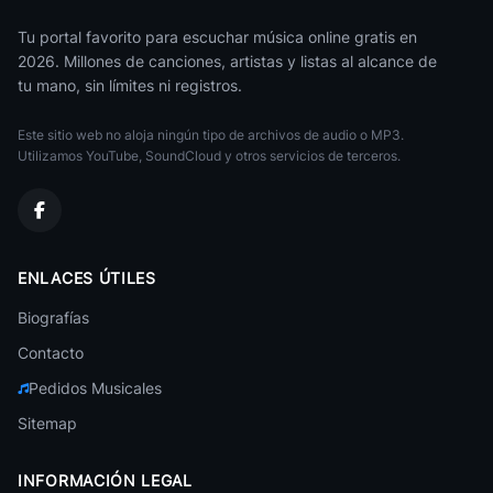
Hazbin Hotel
Varios Artistas
Tu portal favorito para escuchar música online gratis en
2026. Millones de canciones, artistas y listas al alcance de
Hugo Blanco
tu mano, sin límites ni registros.
Llaneras
Este sitio web no aloja ningún tipo de archivos de audio o MP3.
Happy Hits
Varios Artistas
Utilizamos YouTube, SoundCloud y otros servicios de terceros.
Hozier
Blues
Historia Del Techno 1995
ENLACES ÚTILES
Techno Trance
Biografías
Hector Acosta
Bachata Romántica
Contacto
Pedidos Musicales
Harry Nach
Reggaeton
Sitemap
Hi 5
Fiestas Infantiles
INFORMACIÓN LEGAL