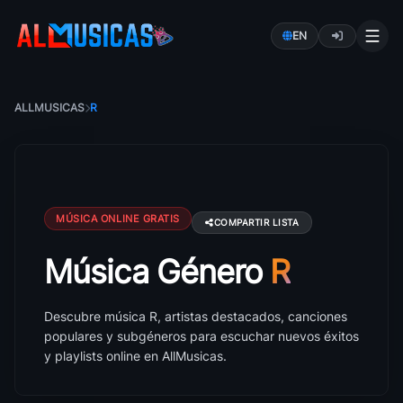
EN
ALLMUSICAS
R
MÚSICA ONLINE GRATIS
COMPARTIR LISTA
Música Género
R
Música R: canciones, artistas y éxitos
Descubre música R, artistas destacados, canciones
populares y subgéneros para escuchar nuevos éxitos
y playlists online en AllMusicas.