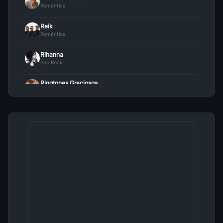
18
Romántica
Roberto Carlos
• 710
Reik
Bang Bang
19
Romántica
Rammstein
• 690
Rihanna
Engel
Pop Rock
20
Rammstein
• 685
Ringtones Graciosos
Rbd De Musica Ligera Tributo A Soda Estereo
Tonos Para Celulares
21
Rbd
• 663
Ricky Martin
Romántica
Buck Dich
22
Rammstein
• 661
Rio Roma
Romántica
Contesta Te Estan Llamando
23
Ringtones 2
• 628
Rakim Y Ken Y
Reggaeton
Caminar De Tu Mano (Ft Fonseca)
24
Rio Roma
• 618
Rochy RD
Hip Hop
Algo Magico
25
Rauw Alejandro
• 618