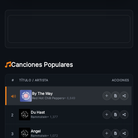
Canciones Populares
#
TÍTULO / ARTISTA
ACCIONES
By The Way
Red Hot Chilli Peppers
• 6,849
Du Hast
2
Rammstein
• 1,377
Angel
3
Rammstein
• 1,072