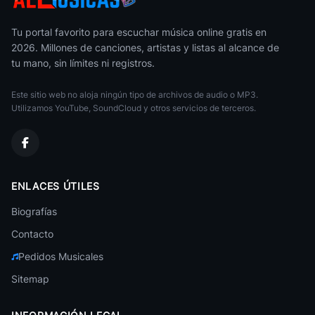
40
Rels B
• 557
Residente
Rap
Tu portal favorito para escuchar música online gratis en
2026. Millones de canciones, artistas y listas al alcance de
Rabito
tu mano, sin límites ni registros.
Música Cristiana
Ricardo Rodriguez
Este sitio web no aloja ningún tipo de archivos de audio o MP3.
Música Cristiana
Utilizamos YouTube, SoundCloud y otros servicios de terceros.
Ruben Blades
Salsa
Richard Clayderman
ENLACES ÚTILES
Música Clásica
Biografías
Roxette
Romántica
Contacto
Ringtones 7
Pedidos Musicales
Tonos Para Celulares
Sitemap
Rey Ruiz
Salsa