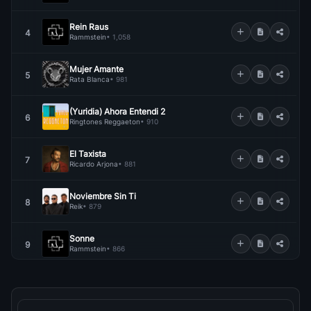
Rein Raus
4
Rammstein
• 1,058
Mujer Amante
5
Rata Blanca
• 981
(Yuridia) Ahora Entendi 2
6
Ringtones Reggaeton
• 910
El Taxista
7
Ricardo Arjona
• 881
Noviembre Sin Ti
8
Reik
• 879
Sonne
9
Rammstein
• 866
Fuiste Tu
10
Ricardo Arjona
• 814