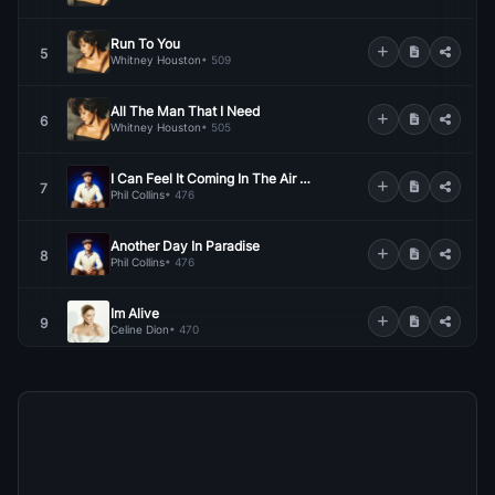
Run To You
5
Whitney Houston
• 509
All The Man That I Need
6
Whitney Houston
• 505
I Can Feel It Coming In The Air Tonight
7
Phil Collins
• 476
Another Day In Paradise
8
Phil Collins
• 476
Im Alive
9
Celine Dion
• 470
Sweet Dreams
10
Air Supply
• 462
Sacrifice
11
Elton John
• 460