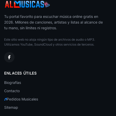
Like I Never Left (Featuring Akon)
49
Whitney Houston
• 317
Tu portal favorito para escuchar música online gratis en
2026. Millones de canciones, artistas y listas al alcance de
Unchained Melody
50
tu mano, sin límites ni registros.
Air Supply
• 316
Este sitio web no aloja ningún tipo de archivos de audio o MP3.
Utilizamos YouTube, SoundCloud y otros servicios de terceros.
ENLACES ÚTILES
Biografías
Contacto
Pedidos Musicales
Sitemap