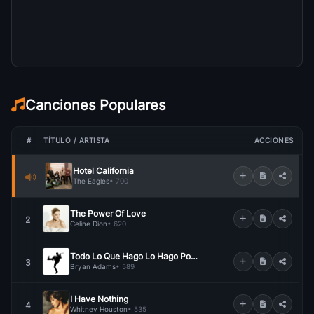
Canciones Populares
#
TÍTULO / ARTISTA
ACCIONES
Hotel California
The Eagles
• 700
The Power Of Love
2
Celine Dion
• 620
Todo Lo Que Hago Lo Hago Por Ti
3
Bryan Adams
• 589
I Have Nothing
4
Whitney Houston
• 535