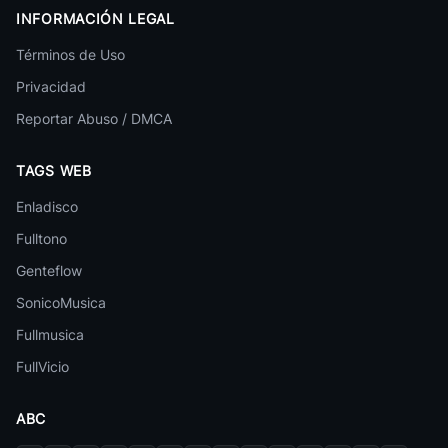
INFORMACIÓN LEGAL
Términos de Uso
Privacidad
Reportar Abuso / DMCA
TAGS WEB
Enladisco
Fulltono
Genteflow
SonicoMusica
Fullmusica
50 canciones
FullVicio
Hotel California
1
The Eagles
ABC