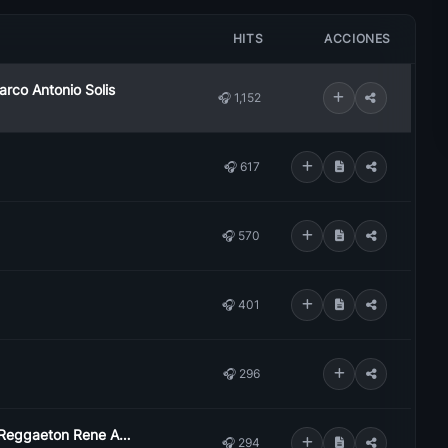
HITS
ACCIONES
arco Antonio Solis
🎧 1,152
🎧 617
🎧 570
🎧 401
🎧 296
Grupo 5 Quien Cura El Corazon Remix Reggaeton Rene Ado
🎧 294