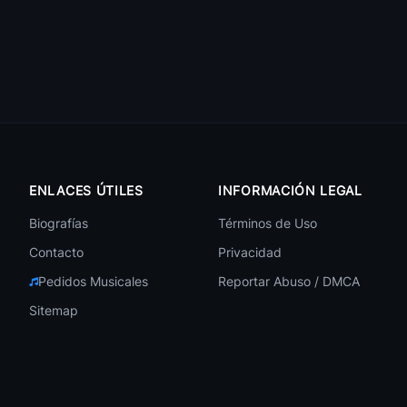
🎧 209
🎧 206
🎧 197
ENLACES ÚTILES
INFORMACIÓN LEGAL
Biografías
Términos de Uso
🎧 190
Contacto
Privacidad
Pedidos Musicales
Reportar Abuso / DMCA
Sitemap
🎧 188
🎧 188