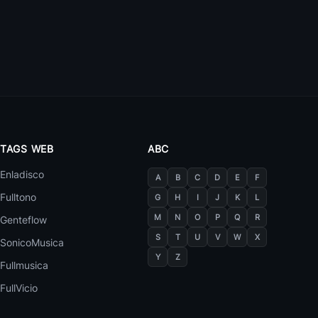
La Gran Sangre
Coreografías
Dj Leikers
Coreografías
Dj Jhony
Coreografías
Dj Erick
Coreografías
TAGS WEB
ABC
Dj Sheyver
Enladisco
A
B
C
D
E
F
Coreografías
50 canciones
Fulltono
G
H
I
J
K
L
Dj Victor
M
N
O
P
Q
R
Genteflow
Coreografías
Si No Te Hubieras Ido Remix Electro Marco Antonio Solis
1
Dj C
S
T
U
V
W
X
SonicoMusica
Dj Alberts
Y
Z
Coreografías
In Pieces Linkin Park
Fullmusica
2
Dj Victor J
FullVicio
Dj Wilex
Coreografías
Limbo Daddy Yankee
3
Anthonny El Real Dj