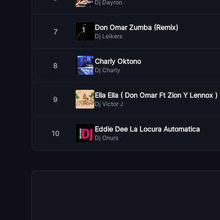
Dj Dayron
Don Omar Zumba (Remix)
7
Dj Leikers
Charly Oktono
8
Dj Charly
Ella Ella ( Don Omar Ft Zion Y Lennox )
9
Dj Victor J
Eddie Dee La Locura Automatica
10
Dj Onurs
Lejos De Ti (Virgilio Amarilla) Pata Ama
11
Dj FrAnk
Es Un Secreto ( Plan B )
12
Dj Victor J