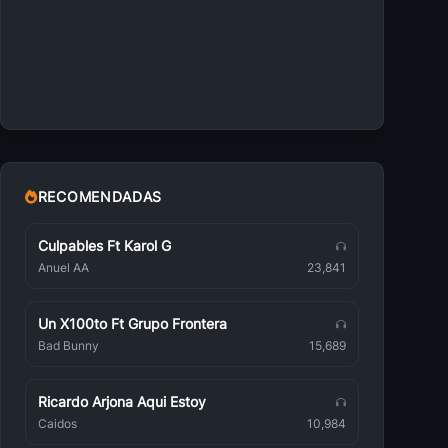
Dj Eberth
Coreografías
Dj Dayron
Coreografías
Dj Marco
Coreografías
RECOMENDADAS
Anthonny El Real Dj
Coreografías
Culpables Ft Karol G
Anuel AA
23,841
Dj Zeta
Coreografías
Un X100to Ft Grupo Frontera
Dj Jimmy
Coreografías
Bad Bunny
15,689
Ritmo Remix
Coreografías
Ricardo Arjona Aqui Estoy
Caidos
10,984
Dj Kaoz