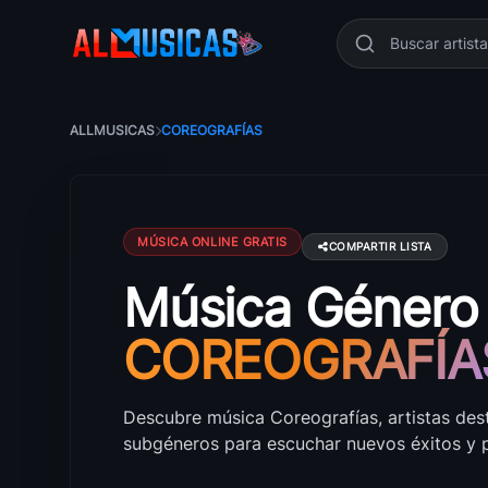
ALLMUSICAS
COREOGRAFÍAS
MÚSICA ONLINE GRATIS
COMPARTIR LISTA
Música Género
Música Coreografías: canciones, artistas y é
COREOGRAFÍA
Descubre música Coreografías, artistas des
subgéneros para escuchar nuevos éxitos y pl