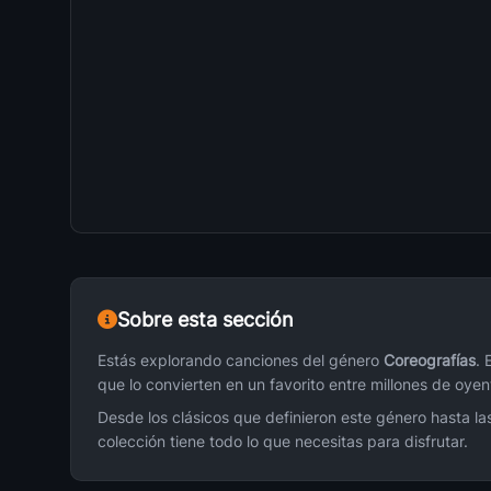
Mix Beteranos Del Regueton
13
Dj Deins Joan
Maluma Odsesion
14
Dj Luis
Te Siento ( Wisin Y Yandel )
15
Dj Victor J
Mix Reggeton Nueva Evolutio
16
Dj Wilex
Sobre esta sección
Nuevo Remix Dj C 40rlos Inthemix
17
Dj Carlos
Estás explorando canciones del género
Coreografías
. 
que lo convierten en un favorito entre millones de oyen
Mix Bariado De Rregueton Y Technitho
18
Desde los clásicos que definieron este género hasta l
Dj JeanPool
colección tiene todo lo que necesitas para disfrutar.
Wisin Y Yandel Estoy Enamorado
19