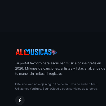
Dj Alberth
La Pregunta J Alvarez
20
Anthonny El Real Dj
Mix Cumbias 2012
21
Dj Eberth
Baila Morena (Version Arabe)
22
Dj Jhonny Km
La Factoria Remix Romantic
Tu portal favorito para escuchar música online gratis en
23
Dj Kaoz
2026. Millones de canciones, artistas y listas al alcance de
tu mano, sin límites ni registros.
Llegamos Ala Disco Remix
24
Dj Jeyson
Este sitio web no aloja ningún tipo de archivos de audio o MP3.
Utilizamos YouTube, SoundCloud y otros servicios de terceros.
Don Omar Ft Lucenzo
25
Dj Alberth