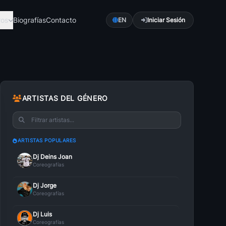
ros
Biografías
Contacto
EN
Iniciar Sesión
ca
Pop
románti...
Explora Pop con a...
ARTISTAS DEL GÉNERO
Romántica
Bachata Romántica
es una ...
La bachata es un ...
ARTISTAS POPULARES
ica
Música Cristiana
Dj Deins Joan
ctroni...
La música ha sido...
Coreografías
Caleta
Dj Jorge
lsa con...
Es más fácil sent...
Coreografías
Dj Luis
Coreografías