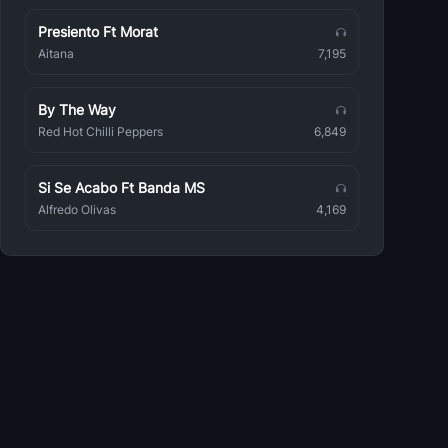
Coreografías
Presiento Ft Morat
Dj C
Aitana
7,195
Coreografías
Ritmo Reggaeton
By The Way
Coreografías
Red Hot Chilli Peppers
6,849
Dj Axel
Coreografías
Si Se Acabo Ft Banda MS
Alfredo Olivas
4,169
Dj Carlos
Coreografías
Ritmo Arabe
Coreografías
Dj JeanPool
Coreografías
Dj Carlo2
Coreografías