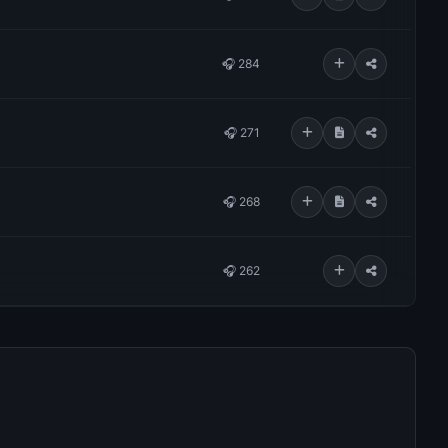
🎧 284
🎧 271
🎧 268
🎧 262
rilla Saya Remix Intro
🎧 246
🎧 240