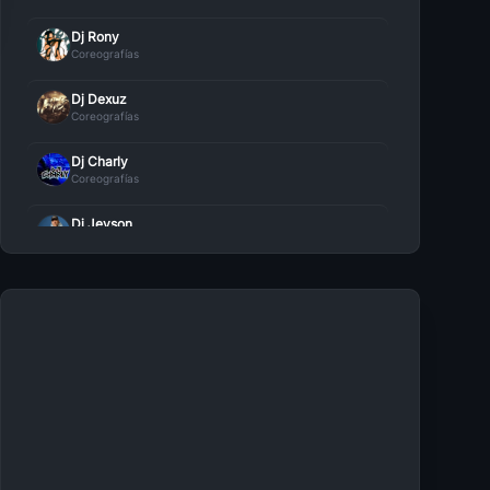
Dj Rony
Coreografías
Dj Dexuz
Coreografías
Dj Charly
Coreografías
Dj Jeyson
Coreografías
Dj FrAnk
Coreografías
Dj Alberth
Coreografías
Dj Dennis
Coreografías
Dj Victor J
Coreografías