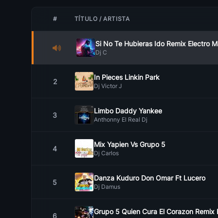
#
TÍTULO / ARTISTA
Si No Te Hubieras Ido Remix Electro M
Dj C
In Pieces Linkin Park
2
Dj Victor J
Limbo Daddy Yankee
3
Anthonny El Real Dj
Mix Yapien Vs Grupo 5
4
Dj Carlos
Danza Kuduro Don Omar Ft Lucero
5
Dj Damus
6