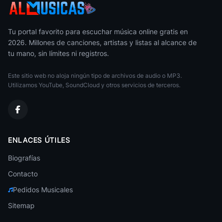
Vuelve Ami
Grupo Rafaga
49
Los Chavales De La Cumbia
• 226
Cumbia Surena
Tu portal favorito para escuchar música online gratis en
2026. Millones de canciones, artistas y listas al alcance de
Amorcito (2012)
Agrupacion Esencia
50
tu mano, sin límites ni registros.
Los Puntos Del Amor
• 223
Cumbia Surena
Este sitio web no aloja ningún tipo de archivos de audio o MP3.
Raquel y Luna Bella
Cumbia Surena
Utilizamos YouTube, SoundCloud y otros servicios de terceros.
Daysi Coari
Cumbia Surena
Alfa 7
ENLACES ÚTILES
Cumbia Surena
Biografías
Carol En Tu Corazon
Cumbia Surena
Contacto
Pedidos Musicales
Emerson Y Su Grupo Encanto
Cumbia Surena
Sitemap
Lagrimas Por Amor