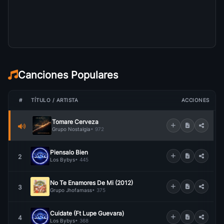
Canciones Populares
#
TÍTULO / ARTISTA
ACCIONES
Tomare Cerveza
Grupo Nostalgia
• 972
Piensalo Bien
2
Los Bybys
• 445
No Te Enamores De Mi (2012)
3
Grupo Jhofamass
• 375
Cuidate (Ft Lupe Guevara)
4
Los Bybys
• 368