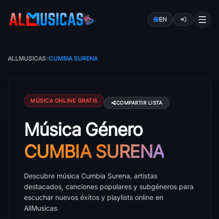
EN
ALLMUSICAS
CUMBIA SURENA
MÚSICA ONLINE GRATIS
COMPARTIR LISTA
Música Género
Música Cumbia Surena: canciones, artistas y éxitos
CUMBIA SURENA
Descubre música Cumbia Surena, artistas
destacados, canciones populares y subgéneros para
escuchar nuevos éxitos y playlists online en
AllMusicas.