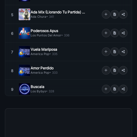
Ada Mix (Llorando Tu Partida) Ven A Mi (Volver A Ver) Suave Suavecito
5
Ada Chura
• 341
Poderosos Apus
6
Los Puntos Del Amor
• 336
Vuela Mariposa
7
America Pop
• 335
Amor Perdido
8
America Pop
• 333
Buscala
9
Los Bybys
• 328
Tormenta
10
Raquel Y Luna Bella
• 325
15 Dias
11
Corali
• 323