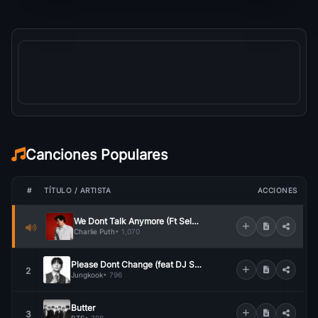
Canciones Populares
#
TÍTULO / ARTISTA
ACCIONES
We Dont Talk Anymore (Ft Selena Gomez)
Charlie Puth
• 1,070
Please Dont Change (feat DJ Snake)
2
Jungkook
• 796
Butter
3