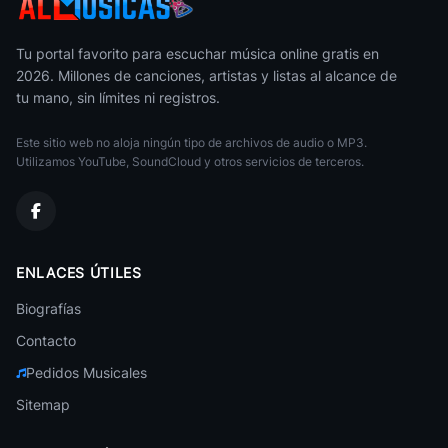
Limbo (Lee Know)
40
Stray Kids
• 423
Infinite
K Pop
Tu portal favorito para escuchar música online gratis en
Cry For Me
41
2026. Millones de canciones, artistas y listas al alcance de
TWICE
• 422
FX
tu mano, sin límites ni registros.
K Pop
Illusion
42
Aespa
• 420
12 Girls Band
Este sitio web no aloja ningún tipo de archivos de audio o MP3.
K Pop
Utilizamos YouTube, SoundCloud y otros servicios de terceros.
Shut Down
43
NewJeans
BLACKPINK
• 418
K Pop
Forever Young
GI DLE
44
BLACKPINK
• 418
ENLACES ÚTILES
K Pop
Biografías
Victory Song
LE SSERAFIM
45
Stray Kids
• 416
K Pop
Contacto
The Sound
GNa
Pedidos Musicales
46
Stray Kids
• 414
K Pop
Sitemap
Miss A
New Woman (feat ROSALIA)
47
K Pop
LISA
• 412