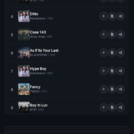
BTS
• 708
Ditto
4
NewJeans
• 704
Case 143
5
Stray Kids
• 691
As If Its Your Last
6
BLACKPINK
• 618
Hype Boy
7
NewJeans
• 600
Fancy
8
TWICE
• 571
Boy In Luv
9
BTS
• 559
Black Swan
10
BTS
• 554