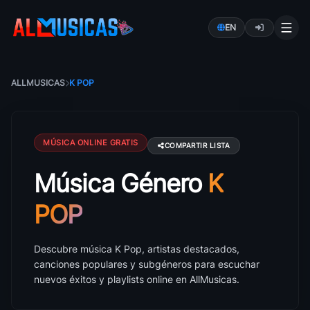
EN
ALLMUSICAS
K POP
MÚSICA ONLINE GRATIS
COMPARTIR LISTA
Música Género
K
Música K Pop: canciones, artistas y éxitos
POP
Descubre música K Pop, artistas destacados,
canciones populares y subgéneros para escuchar
nuevos éxitos y playlists online en AllMusicas.