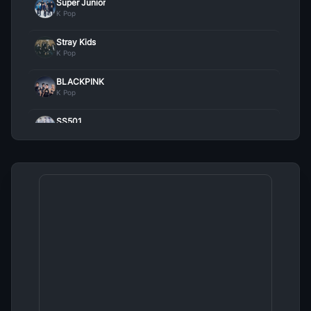
Super Junior
Yes Or No
18
K Pop
Jungkook
• 471
Stray Kids
Christmas Evel
19
K Pop
Stray Kids
• 470
BLACKPINK
Blood Sweat Y Tears
K Pop
20
BTS
• 470
SS501
00 00 (Zero O Clock)
K Pop
21
BTS
• 469
Jungkook
K Pop
Run Bts
22
BTS
• 459
TWICE
K Pop
How You Like That
23
BLACKPINK
• 459
2pm
K Pop
Seven (feat Latto) (Lofi Mix)
24
Jungkook
• 457
4Minute
K Pop
Euphoria
25
BTS
• 454