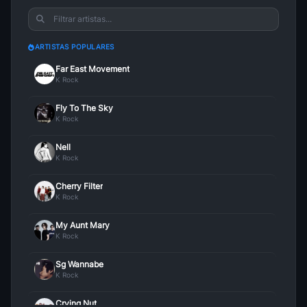
Magic Circus
20
Crying Nut
• 140
ARTISTAS POPULARES
So What
Far East Movement
21
Far East Movement
• 140
K Rock
Fly To The Sky
Rockin Star
22
K Rock
Cherry Filter
• 139
Nell
Gravity
23
K Rock
Fly To The Sky
• 136
Cherry Filter
Scorpio
K Rock
24
Trax
• 132
My Aunt Mary
White Flag
K Rock
25
Far East Movement
• 132
Sg Wannabe
K Rock
Lights Out Ft Natalia Kills
26
Far East Movement
• 132
Crying Nut