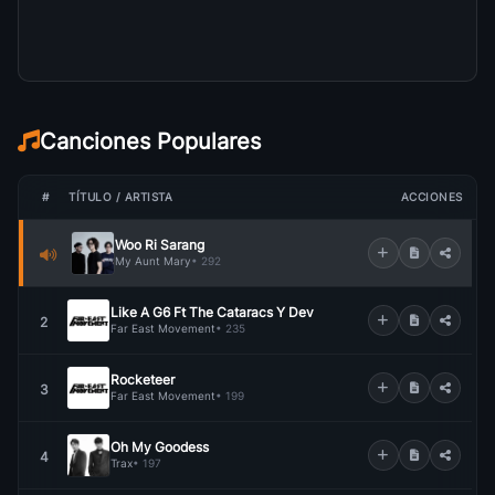
Canciones Populares
#
TÍTULO / ARTISTA
ACCIONES
Woo Ri Sarang
My Aunt Mary
• 292
Like A G6 Ft The Cataracs Y Dev
2
Far East Movement
• 235
Rocketeer
3
Far East Movement
• 199
Oh My Goodess
4
Trax
• 197