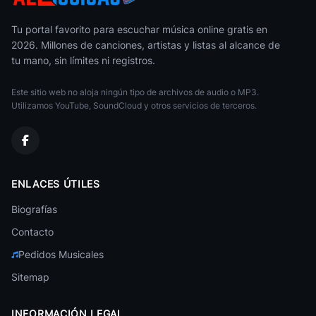
Animal
49
Far East Movement
• 108
Tu portal favorito para escuchar música online gratis en
2026. Millones de canciones, artistas y listas al alcance de
Feel The Soul
50
tu mano, sin límites ni registros.
Seo Taiji
• 106
Este sitio web no aloja ningún tipo de archivos de audio o MP3.
Utilizamos YouTube, SoundCloud y otros servicios de terceros.
ENLACES ÚTILES
Biografías
Contacto
Pedidos Musicales
Sitemap
INFORMACIÓN LEGAL