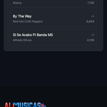
Aitana
7,195
Condition Of My Heart
42
Fly To The Sky
• 113
By The Way
Red Hot Chilli Peppers
6,849
Moonlight Punch Romance
43
Nell
• 112
Si Se Acabo Ft Banda MS
Lucifer
44
Alfredo Olivas
4,169
Trax
• 112
Astral Song
45
Crying Nut
• 111
If I Was You
46
Far East Movement
• 111
To Fly
47
Buzz
• 110
Approach
48
My Aunt Mary
• 109