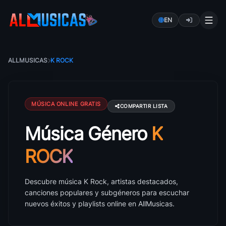
EN
ALLMUSICAS
K ROCK
MÚSICA ONLINE GRATIS
COMPARTIR LISTA
Música Género
K
Música K Rock: canciones, artistas y éxitos
ROCK
Descubre música K Rock, artistas destacados,
canciones populares y subgéneros para escuchar
nuevos éxitos y playlists online en AllMusicas.