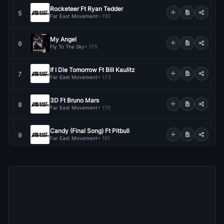
Rocketeer Ft Ryan Tedder
5
Far East Movement
• 192
My Angel
6
Fly To The Sky
• 175
If I Die Tomorrow Ft Bill Kaulitz
7
Far East Movement
• 173
3D Ft Bruno Mars
8
Far East Movement
• 170
Candy (Final Song) Ft Pitbull
9
Far East Movement
• 161
Timeless
10
Sg Wannabe
• 159
Come Back Home
11
Seo Taiji
• 156
Lalala