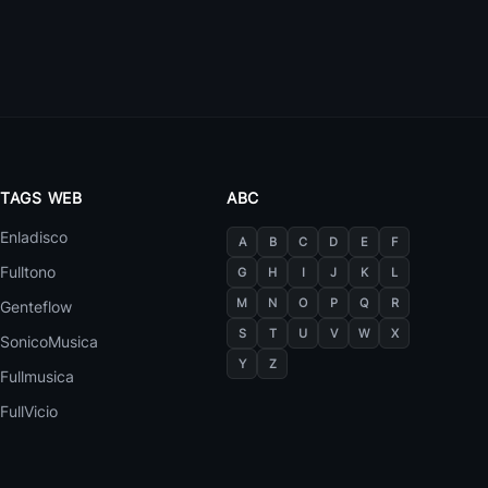
TAGS WEB
ABC
Enladisco
A
B
C
D
E
F
23 canciones
Fulltono
G
H
I
J
K
L
M
N
O
P
Q
R
Genteflow
Verano Azul Dj Ale Escoda Magic Pop Mix
1
Miqueas
S
T
U
V
W
X
SonicoMusica
Y
Z
Wving Flag Cancion Del Mundial Sudafrica 2010
Fullmusica
2
Miqueas
FullVicio
El Sonidito
3
Miqueas