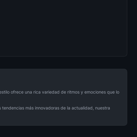
🎧 127
🎧 124
🎧 121
🎧 115
🎧 111
 estilo ofrece una rica variedad de ritmos y emociones que lo
🎧 106
as tendencias más innovadoras de la actualidad, nuestra
🎧 104