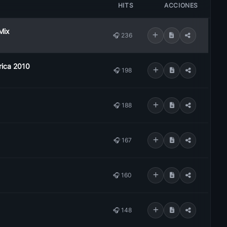
HITS
ACCIONES
Mix
🎧 236
rica 2010
🎧 198
🎧 188
🎧 167
🎧 160
🎧 148