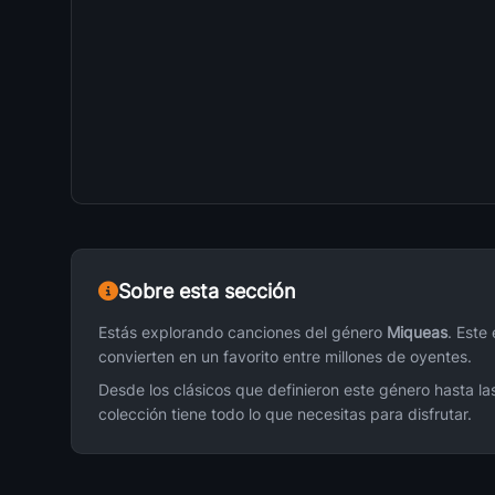
13
Miqueas
Let Me Think About It
14
Miqueas
Te Amo (Official Remix)
15
Miqueas
Grito Mundial
16
Miqueas
Sobre esta sección
Chica Del Este Agustin Mix
17
Miqueas
Estás explorando canciones del género
Miqueas
. Este
convierten en un favorito entre millones de oyentes.
Nina Bonita Vers Merengue
18
Desde los clásicos que definieron este género hasta l
Miqueas
colección tiene todo lo que necesitas para disfrutar.
Na De Na
19
Miqueas