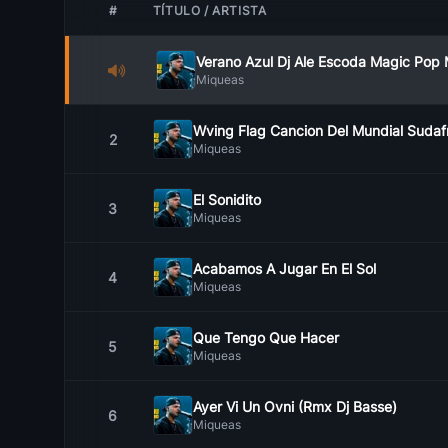
#
TÍTULO / ARTISTA
Verano Azul Dj Ale Escoda Magic Pop 
Miqueas
Wving Flag Cancion Del Mundial Sudaf
2
Miqueas
El Sonidito
3
Miqueas
Acabamos A Jugar En El Sol
4
Miqueas
Que Tengo Que Hacer
5
Miqueas
Ayer Vi Un Ovni (Rmx Dj Basse)
6
Miqueas