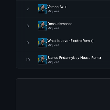
Verano Azul
7
Miqueas
Desnudemonos
8
Miqueas
What Is Love (Electro Remix)
9
Miqueas
Blanco Fndannyboy House Remix
10
Miqueas
Llora Me Llama
11
Miqueas
Day N Night
12
Miqueas
Eternity (Original Mix)