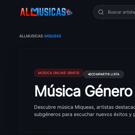
ALLMUSICAS
MIQUEAS
MÚSICA ONLINE GRATIS
COMPARTIR LISTA
Música Géner
Música Miqueas: canciones, artistas y éxito
Descubre música Miqueas, artistas destaca
subgéneros para escuchar nuevos éxitos y pl