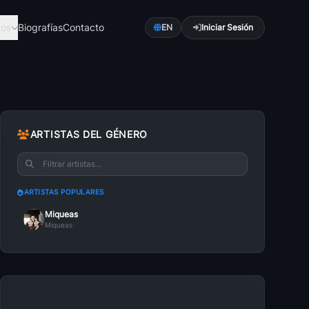
ros
Biografías
Contacto
EN
Iniciar Sesión
ca
Pop
románti...
Explora Pop con a...
ARTISTAS DEL GÉNERO
Romántica
Bachata Romántica
es una ...
La bachata es un ...
ARTISTAS POPULARES
ica
Música Cristiana
Miqueas
ctroni...
La música ha sido...
Miqueas
Caleta
lsa con...
Es más fácil sent...