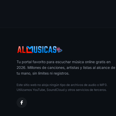
Silence
20
Miqueas
I Am Your
21
Miqueas
Falling Down
22
Miqueas
Yayo
Tu portal favorito para escuchar música online gratis en
23
Miqueas
2026. Millones de canciones, artistas y listas al alcance de
tu mano, sin límites ni registros.
Este sitio web no aloja ningún tipo de archivos de audio o MP3.
Utilizamos YouTube, SoundCloud y otros servicios de terceros.