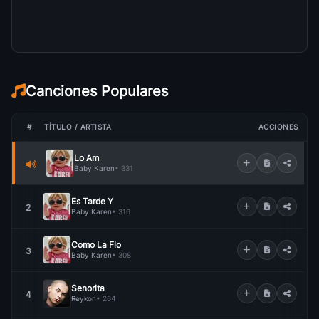
Canciones Populares
#
TÍTULO / ARTISTA
ACCIONES
Lo Am
Baby Karen
• 331
Es Tarde Y
2
Baby Karen
• 316
Como La Flo
3
Baby Karen
• 308
Senorita
4
Reykon
• 264