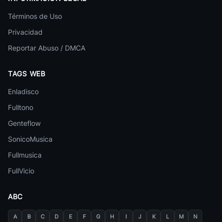
Términos de Uso
Privacidad
Reportar Abuso / DMCA
TAGS WEB
Enladisco
Fulltono
Genteflow
SonicoMusica
Fullmusica
50 canciones
FullVicio
Lo Am
1
Baby Karen
ABC
Es Tarde Y
2
A
B
C
D
E
F
G
H
I
J
K
L
M
N
Baby Karen