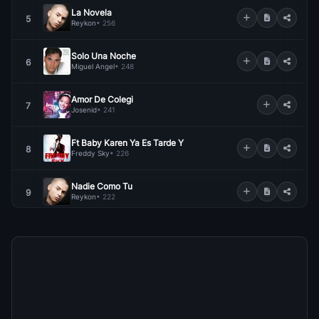
La Novela
5
Reykon
• 256
Solo Una Noche
6
Miguel Angel
• 248
Amor De Colegi
7
Josenid
• 241
Ft Baby Karen Ya Es Tarde Y
8
Freddy Sky
• 226
Nadie Como Tu
9
Reykon
• 222
Date La Vuelta
10
Reykon
• 196
Yo Quiero Enamorart
11
Freddy Sky
• 195
Sin Tu Amor