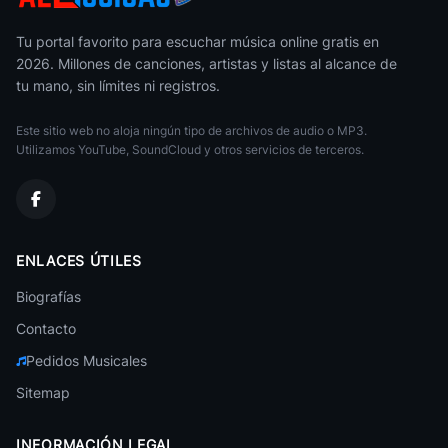
Tus Ojos No Me Ve
49
Joey Montana
• 113
Tu portal favorito para escuchar música online gratis en
2026. Millones de canciones, artistas y listas al alcance de
Yo Quiero Escuchar Tu Voz
50
tu mano, sin límites ni registros.
Miguel Angel
• 107
Este sitio web no aloja ningún tipo de archivos de audio o MP3.
Utilizamos YouTube, SoundCloud y otros servicios de terceros.
ENLACES ÚTILES
Biografías
Contacto
Pedidos Musicales
Sitemap
INFORMACIÓN LEGAL