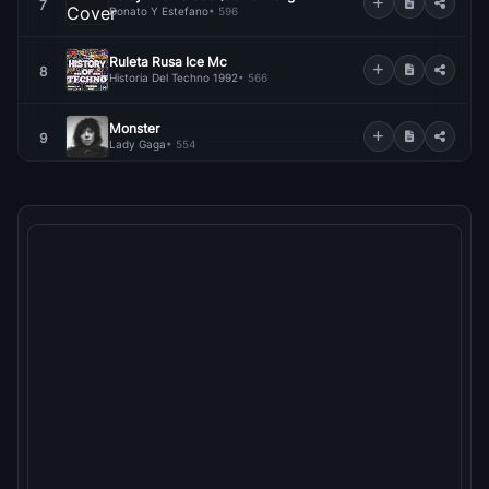
7
Donato Y Estefano
• 596
Ruleta Rusa Ice Mc
8
Historia Del Techno 1992
• 566
Monster
9
Lady Gaga
• 554
Bloody Mary
10
Lady Gaga
• 487
Always Remember Us This Way
11
Lady Gaga
• 481
Na Na Na Magic Vision
12
Historia Del Techno 1993
• 481
Paparazzi
13
Lady Gaga
• 473
Just Dance
14
Lady Gaga
• 467