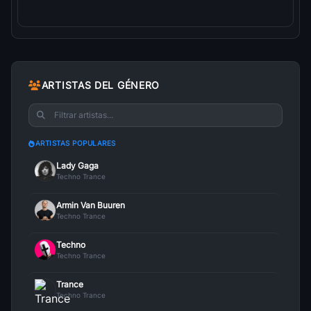
Scheibe
15
Lady Gaga
• 466
Chocho Loco
16
Trance Discotek
• 444
ARTISTAS DEL GÉNERO
Heavy Metal Lover
17
Lady Gaga
• 431
ARTISTAS POPULARES
You And I
18
Lady Gaga
• 403
Lady Gaga
Techno Trance
Shallow
19
Armin Van Buuren
Lady Gaga
• 402
Techno Trance
For An Angel (Edition Radio)
20
Techno
Paul Van Dyk
• 395
Techno Trance
911
Trance
21
Lady Gaga
• 392
Techno Trance