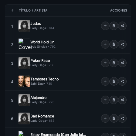
#
TÍTULO / ARTISTA
ACCIONES
Judas
1
Lady Gaga
• 814
World Hold On
2
Bob Sinclair
• 792
Poker Face
3
Lady Gaga
• 738
Tambores Tecno
4
Safri Duo
• 730
Alejandro
5
Lady Gaga
• 720
Bad Romance
6
Lady Gaga
• 683
Estoy Enamorado (Con Julio Iglesias)