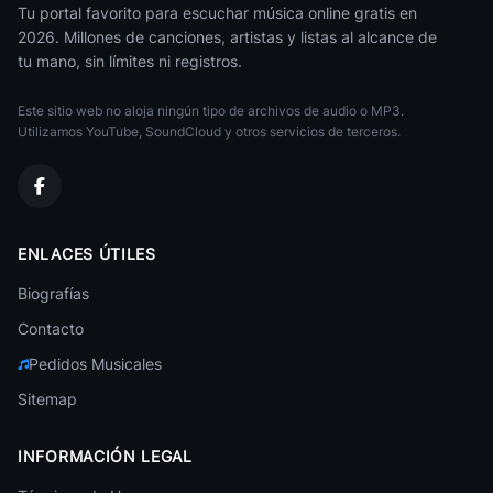
Techno Trance
Tu portal favorito para escuchar música online gratis en
Casa Blanca Jessica Jay
44
Historia Del Techno 1992
• 309
2026. Millones de canciones, artistas y listas al alcance de
Mr President
tu mano, sin límites ni registros.
Techno Trance
Ella Elle La
45
Kate Ryan
• 307
Dj Skazi
Este sitio web no aloja ningún tipo de archivos de audio o MP3.
Techno Trance
Utilizamos YouTube, SoundCloud y otros servicios de terceros.
Tonight Is The Night Le Click
46
Historia Del Techno 1994
• 306
Trance Discotek
Techno Trance
Verano Magico Playa Hitty
47
Historia Del Techno 1993
• 301
All Saints
ENLACES ÚTILES
Techno Trance
Con Su Blanca Palidez (A Whiter Shade Of Pale)
Biografías
48
Alter Ego
Donato Y Estefano
• 298
Techno Trance
Contacto
Nunca Sin Ti Zar
49
Alien Project
Pedidos Musicales
Historia Del Techno 1992
• 297
Techno Trance
Sitemap
Rock This Party
Indra
50
Bob Sinclair
• 297
Techno Trance
INFORMACIÓN LEGAL
Fangoria