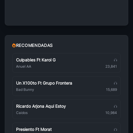
Mermaid Melody Pichi Pichi Pitch
Anime
Eureka Seven
Anime
Naruto Shippuden
Anime
RECOMENDADAS
Inazuma Eleven
Anime
Culpables Ft Karol G
Anuel AA
23,841
Orphen
Anime
Un X100to Ft Grupo Frontera
Zettai Karen Children
Bad Bunny
15,689
Anime
Shakugan No Shana
Ricardo Arjona Aqui Estoy
Anime
Caidos
10,984
Tsubasa Chronicle
Anime
Presiento Ft Morat