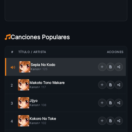
Canciones Populares
#
TÍTULO / ARTISTA
ACCIONES
Sepia No Kodo
Kanon
• 125
Makoto Tono Wakare
2
Kanon
• 117
Jijyo
3
Kanon
• 108
Kokoro No Toke
4
Kanon
• 102