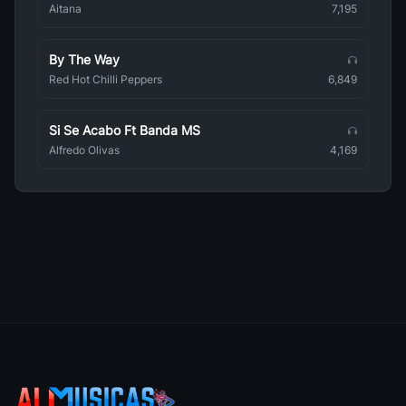
One Piece
Aitana
7,195
Anime
By The Way
Digimon Xros Wars
Anime
Red Hot Chilli Peppers
6,849
Inuyasha
Anime
Si Se Acabo Ft Banda MS
Alfredo Olivas
4,169
Detective Conan
Anime
Sakura Cardcaptor
Anime
Dog Days
Anime
Slam Dunk
Anime
Saiunkoku Monogatari
Anime