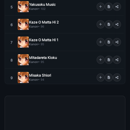
Yakusoku Music
5
Kanon
• 102
Kaze O Matta Hi 2
6
Kanon
• 96
Kaze O Matta Hi 1
7
Kanon
• 95
Mitadareta Kioku
8
Kanon
• 95
Misaka Shiori
9
Kanon
• 94
Florescence
10
Kanon
• 93
Flower
11
Kanon
• 92
Kanojo No Iru Fukei