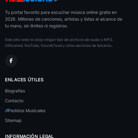
Kirarin Revolution
Anime
Tu portal favorito para escuchar música online gratis en
2026. Millones de canciones, artistas y listas al alcance de
Hanasaku Iroha
tu mano, sin límites ni registros.
Anime
Este sitio web no aloja ningún tipo de archivos de audio o MP3.
Robotech
Anime
Utilizamos YouTube, SoundCloud y otros servicios de terceros.
Cross Game
Anime
Mawaru Penguindrum
ENLACES ÚTILES
Anime
Biografías
Sket Dance
Anime
Contacto
Pedidos Musicales
Tactics
Anime
Sitemap
A Channel
Anime
INFORMACIÓN LEGAL