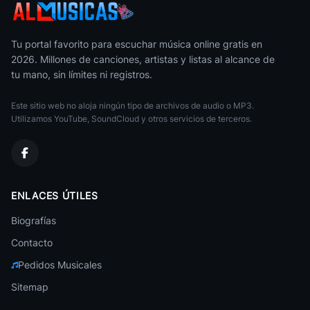
Frente A Frente
Estela Raval Con 5 Latinos
49
Jeanette
• 436
Baladas de Oro
Tu portal favorito para escuchar música online gratis en
2026. Millones de canciones, artistas y listas al alcance de
Buenos Dias Amor
Pasteles Verdes
50
tu mano, sin límites ni registros.
José José
• 431
Baladas de Oro
Este sitio web no aloja ningún tipo de archivos de audio o MP3.
Nelson Ned
Baladas de Oro
Utilizamos YouTube, SoundCloud y otros servicios de terceros.
Jose Luis Rodriguez
Baladas de Oro
Piero
ENLACES ÚTILES
Baladas de Oro
Biografías
Mocedades
Baladas de Oro
Contacto
Pedidos Musicales
Los Doltons
Baladas de Oro
Sitemap
Palito Ortega