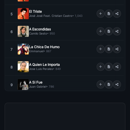
El Triste
5
José José Feat. Cristian Castro
• 1,043
A Escondidas
6
Camilo Sesto
• 950
La Chica De Humo
7
Emmanuel
• 867
A Quien Le Importa
8
Jose Luis Perales
• 849
A Si Fue
9
Juan Gabriel
• 786
Cama Y Mesa
10
Roberto Carlos
• 710
Volcan
11
José José Feat. Jose Feliciano Feat. Jose Luis Rodriguez
• 685