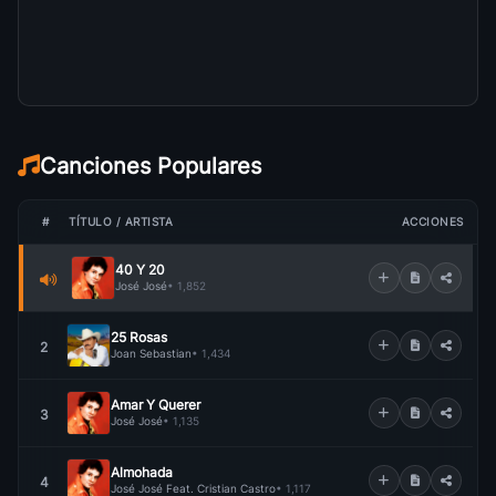
Canciones Populares
#
TÍTULO / ARTISTA
ACCIONES
40 Y 20
José José
• 1,852
25 Rosas
2
Joan Sebastian
• 1,434
Amar Y Querer
3
José José
• 1,135
Almohada
4
José José Feat. Cristian Castro
• 1,117