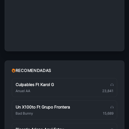
Jeanette
Baladas de Oro
Marisela
Baladas de Oro
Jose Feliciano
Baladas de Oro
Raphael
Baladas de Oro
RECOMENDADAS
Diego Verdaguer
Baladas de Oro
Culpables Ft Karol G
Anuel AA
23,841
Leonardo Favio
Baladas de Oro
Un X100to Ft Grupo Frontera
Angeles Negros
Bad Bunny
15,689
Baladas de Oro
Nino Bravo