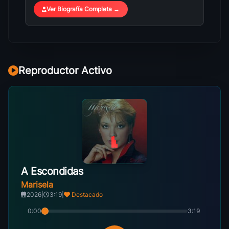
Ver Biografía Completa →
Reproductor Activo
A Escondidas
Marisela
2026
|
3:19
|
Destacado
0:00
3:19