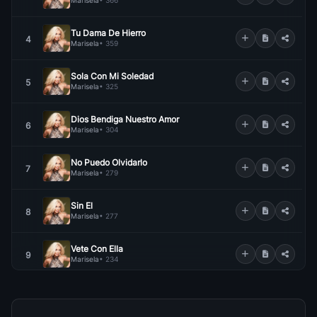
Marisela
• 366
Tu Dama De Hierro
4
Marisela
• 359
Sola Con Mi Soledad
5
Marisela
• 325
Dios Bendiga Nuestro Amor
6
Marisela
• 304
No Puedo Olvidarlo
7
Marisela
• 279
Sin El
8
Marisela
• 277
Vete Con Ella
9
Marisela
• 234
Completamente Tuya
10
Marisela
• 220