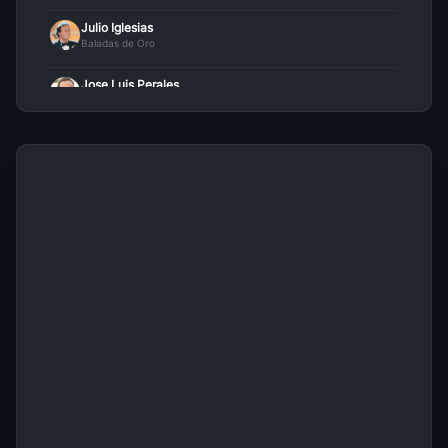
Julio Iglesias
Baladas de Oro
Yo Se Que Tu
26
Marisela
• 95
Jose Luis Perales
Baladas de Oro
Si Alguna Vez
27
Marisela
• 94
Rocio Durcal
Baladas de Oro
Quisisera Tener Tiempo
28
Marisela
• 93
Leo Dan
Baladas de Oro
Quedate A Mi Lado
29
Marisela
• 86
Emmanuel
Baladas de Oro
El Fin De Nuestro Amor
30
Marisela
• 79
Dyango
Baladas de Oro
Roberto Carlos
Baladas de Oro
Los Iracundos
Baladas de Oro