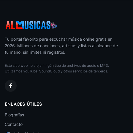
Baladas de Oro
Junior
Baladas de Oro
Estela Raval Con 5 Latinos
Baladas de Oro
Tu portal favorito para escuchar música online gratis en
2026. Millones de canciones, artistas y listas al alcance de
Pasteles Verdes
tu mano, sin límites ni registros.
Baladas de Oro
Este sitio web no aloja ningún tipo de archivos de audio o MP3.
Nelson Ned
Baladas de Oro
Utilizamos YouTube, SoundCloud y otros servicios de terceros.
Jose Luis Rodriguez
Baladas de Oro
Piero
ENLACES ÚTILES
Baladas de Oro
Biografías
Mocedades
Baladas de Oro
Contacto