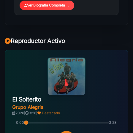
Ver Biografía Completa →
Reproductor Activo
El Solterito
Grupo Alegria
2026
|
3:28
|
Destacado
0:00
3:28