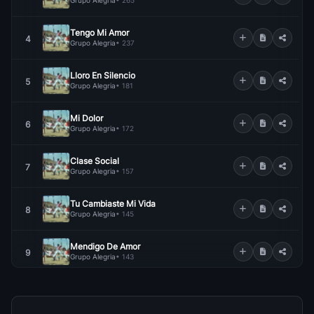
Grupo Alegria
• 265
Tengo Mi Amor
4
Grupo Alegria
• 237
Lloro En Silencio
5
Grupo Alegria
• 181
Mi Dolor
6
Grupo Alegria
• 172
Clase Social
7
Grupo Alegria
• 157
Tu Cambiaste Mi Vida
8
Grupo Alegria
• 145
Mendigo De Amor
9
Grupo Alegria
• 143
Voy A Olvidarte
10
Grupo Alegria
• 140