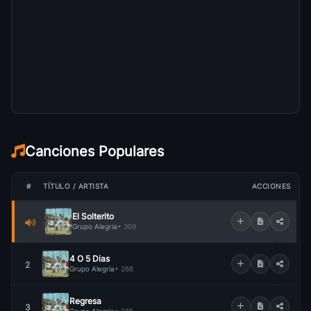
Canciones Populares
#
TÍTULO / ARTISTA
ACCIONES
El Solterito
Grupo Alegria
• 309
4 O 5 Dias
2
Grupo Alegria
• 268
Regresa
3