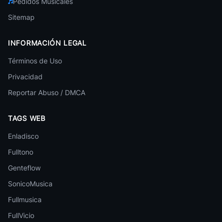
Pedidos Musicales
Sentimiento
Chicha
Sitemap
Los Maravillosos
Chicha
INFORMACIÓN LEGAL
Amantes De Cumbia
Términos de Uso
Chicha
Privacidad
Los Wankas
Reportar Abuso / DMCA
Chicha
Alin Y La Triple A
TAGS WEB
Chicha
Enladisco
Rebelion G
Chicha
Fulltono
Genteflow
Chacalin
Chicha
SonicoMusica
Los Super Geneticos
Fullmusica
44 canciones
Chicha
FullVicio