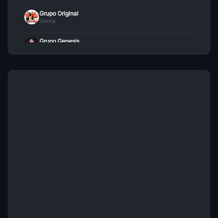
Grupo Original
Chicha
Me Enamore
26
Grupo Alegria
• 105
Grupo Genesis
Chicha
Refugio En El Licor
27
Grupo Alegria
• 104
Grupo Guinda
Chicha
El Fastidio
28
Grupo Alegria
• 103
Los Destellos
Chicha
Soy Solterito
29
Grupo Alegria
• 102
Centella
Chicha
Tu Desengano
30
Grupo Alegria
• 98
Roy Y Los Gentiles
Chicha
Tus Enganos
31
Grupo Alegria
• 96
Pintura Roja
Chicha
Porque No Me Quieres
32
Chacalon Jr
Grupo Alegria
• 94
Chicha