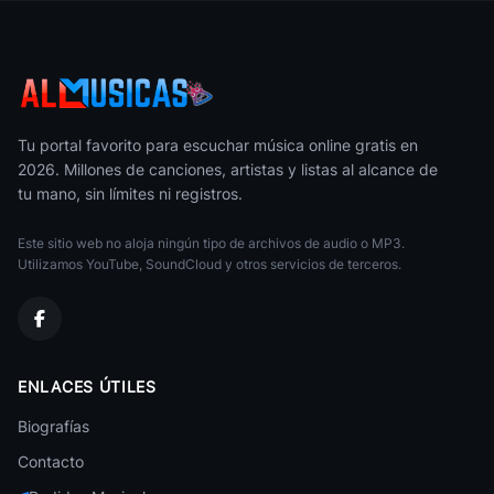
Chicha
Sensual Karicia
Chicha
Nenes De La Cumbia
Chicha
Tu portal favorito para escuchar música online gratis en
2026. Millones de canciones, artistas y listas al alcance de
Los Ovnis
tu mano, sin límites ni registros.
Chicha
Este sitio web no aloja ningún tipo de archivos de audio o MP3.
Carretera Central
Chicha
Utilizamos YouTube, SoundCloud y otros servicios de terceros.
Los Nevados
Chicha
Agua Clara
ENLACES ÚTILES
Chicha
Biografías
Grupo Belen
Chicha
Contacto