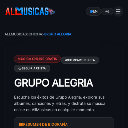
EN
ALLMUSICAS
CHICHA
GRUPO ALEGRIA
MÚSICA ONLINE GRATIS
COMPARTIR LISTA
SEGUIR ARTISTA
GRUPO ALEGRIA
Canciones de Grupo Alegria: éxitos, álbumes y letra
Escucha los éxitos de Grupo Alegria, explora sus
álbumes, canciones y letras, y disfruta su música
online en AllMusicas en cualquier momento.
RESUMEN DE BIOGRAFÍA