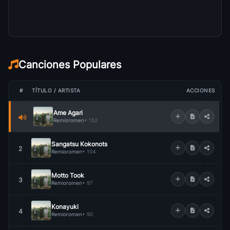
Canciones Populares
#
TÍTULO / ARTISTA
ACCIONES
Ame Agari
Remioromen
• 152
Sangatsu Kokonots
2
Remioromen
• 104
Motto Took
3
Remioromen
• 97
Konayuki
4
Remioromen
• 90