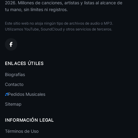
2026. Millones de canciones, artistas y listas al alcance de
Buck Tick
tu mano, sin límites ni registros.
J Rock
Este sitio web no aloja ningún tipo de archivos de audio o MP3.
Lareine
J Rock
Utilizamos YouTube, SoundCloud y otros servicios de terceros.
Abingdon Boys School
J Rock
Phantasmagoria
ENLACES ÚTILES
J Rock
Biografías
Scandal
J Rock
Contacto
Pedidos Musicales
Deluhi
J Rock
Sitemap
Remioromen
J Rock
INFORMACIÓN LEGAL
Judy And Mary
Términos de Uso
J Rock