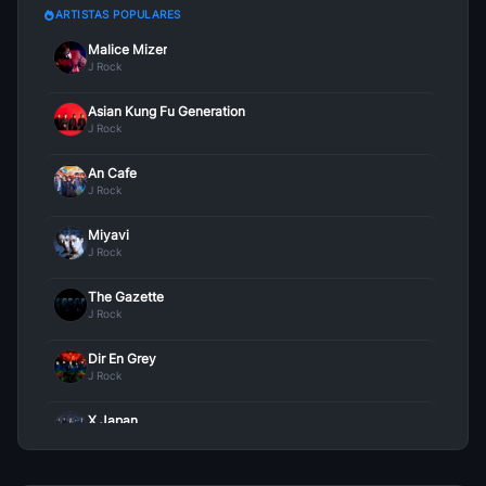
ARTISTAS POPULARES
Malice Mizer
J Rock
Asian Kung Fu Generation
J Rock
An Cafe
J Rock
Miyavi
J Rock
The Gazette
J Rock
Dir En Grey
J Rock
X Japan
J Rock
Maximun The Hormone