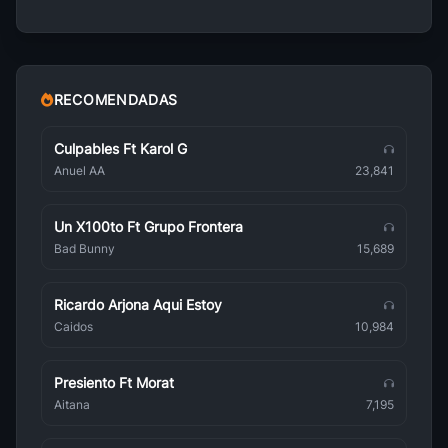
LMC
J Rock
Moi Dix Mois
J Rock
RECOMENDADAS
Alice Nine
J Rock
Culpables Ft Karol G
Anuel AA
23,841
Tommy Heavenly6
J Rock
Un X100to Ft Grupo Frontera
Luna Sea
Bad Bunny
15,689
J Rock
Sid
Ricardo Arjona Aqui Estoy
J Rock
Caidos
10,984
Mr Children
J Rock
Presiento Ft Morat
Glay
Aitana
7,195
J Rock