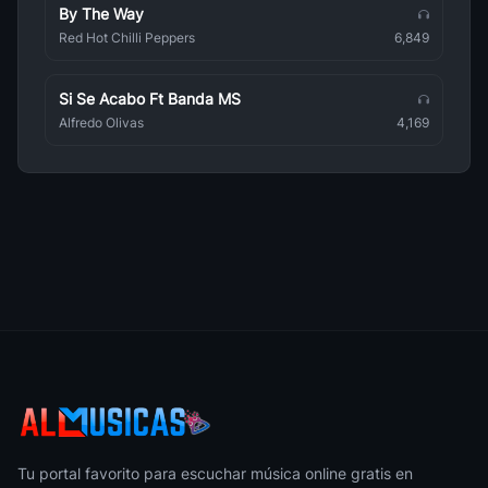
By The Way
Versailles Philharmonic Quintet
J Rock
Red Hot Chilli Peppers
6,849
Hyde
J Rock
Si Se Acabo Ft Banda MS
Alfredo Olivas
4,169
Bump Of Chicken
J Rock
Do As Infinity
J Rock
Vamps
J Rock
Mucc
J Rock
Sug
J Rock
Hironobu Kageyama
J Rock
Tu portal favorito para escuchar música online gratis en