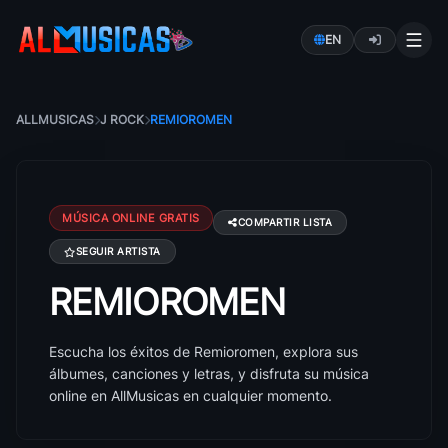
EN
ALLMUSICAS
J ROCK
REMIOROMEN
MÚSICA ONLINE GRATIS
COMPARTIR LISTA
SEGUIR ARTISTA
REMIOROMEN
Canciones de Remioromen: éxitos, álbumes y letras
Escucha los éxitos de Remioromen, explora sus
álbumes, canciones y letras, y disfruta su música
online en AllMusicas en cualquier momento.