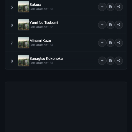
Sakura
5
Remioromen
• 87
Yumi No Tsubomi
6
Remioromen
• 85
Minami Kaze
7
Remioromen
• 84
Sanagtsu Kokonoka
8
Remioromen
• 81