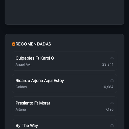
Los Apus
Latinoamericana
Illapu
Latinoamericana
Intillimani
Latinoamericana
RECOMENDADAS
Kalamarka
Latinoamericana
Culpables Ft Karol G
Anuel AA
23,841
Manuelcha Prado
Latinoamericana
Ricardo Arjona Aqui Estoy
Los Askis
Caidos
10,984
Latinoamericana
Mayas
Presiento Ft Morat
Latinoamericana
Aitana
7,195
Mac Salvador
Latinoamericana
By The Way