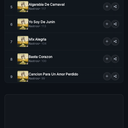
Algarabia De Carnaval
5
Rastros
• 117
Yo Soy De Junin
6
Rastros
• 113
Mix Alegria
7
Rastros
• 104
Basta Corazon
8
Rastros
• 100
Cancion Para Un Amor Perdido
9
Rastros
• 99
Flores A Mi Madre
10
Rastros
• 96
Arbol Sin Hojas
11
Rastros
• 95
Estoy Decepcionado