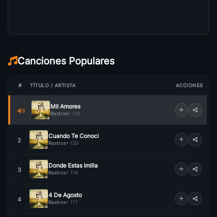
Canciones Populares
#
TÍTULO / ARTISTA
ACCIONES
Mil Amores
Rastros
• 125
Cuando Te Conoci
2
Rastros
• 120
Donde Estas Imilla
3
Rastros
• 119
4 De Agosto
4
Rastros
• 117