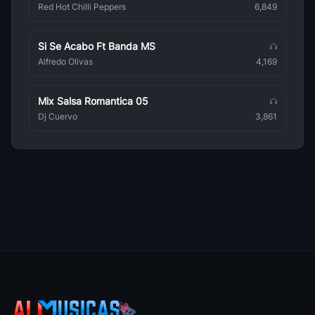
Even Navarro
Red Hot Chilli Peppers
6,849
Latinoamericana
Si Se Acabo Ft Banda MS
8 Grandes De Ayacucho
Latinoamericana
Alfredo Olivas
4,169
Damaris
Latinoamericana
Mix Salsa Romantica 05
Dj Cuervo
3,861
Bonanza
Latinoamericana
Ocobamba
Latinoamericana
Yuri Ortuno
Latinoamericana
Duo Romances
Latinoamericana
Duo Ayacucho
Latinoamericana