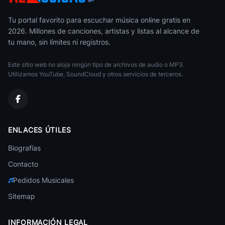
Yawar
Latinoamericana
Tu portal favorito para escuchar música online gratis en
2026. Millones de canciones, artistas y listas al alcance de
Roxana Gutierres
tu mano, sin límites ni registros.
Latinoamericana
Este sitio web no aloja ningún tipo de archivos de audio o MP3.
Pepe Murillo
Latinoamericana
Utilizamos YouTube, SoundCloud y otros servicios de terceros.
Rastros
Latinoamericana
Grupo Suramerica
ENLACES ÚTILES
Latinoamericana
Biografías
Puro Tobas
Latinoamericana
Contacto
Pedidos Musicales
Salon Victoria
Latinoamericana
Sitemap
Full Tinkus
Latinoamericana
INFORMACIÓN LEGAL