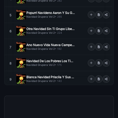
Navidad Grupera Vol 2
• 282
Popurri Navideno Aaron Y Su Grupo Ilucion
5
Navidad Grupera Vol 2
• 265
Otra Navidad Sin Ti Grupo Liberacion
6
Navidad Grupera Vol 2
• 224
Ano Nuevo Vida Nueva Campeche Show
7
Navidad Grupera Vol 2
• 192
Navidad De Los Pobres Los Tigres Del Norte
8
Navidad Grupera Vol 2
• 175
Blanca Navidad Priscila Y Sus Balas De Plata
9
Navidad Grupera Vol 2
• 143
Para Esta Navidad Industria Del Amor
10
Navidad Grupera Vol 2
• 138
Mi Regalo Samuray
11
Navidad Grupera Vol 2
• 135