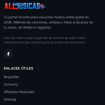
Música Navideña
Navidad en Mi Rancho
Música Navideña
Tu portal favorito para escuchar música online gratis en
2026. Millones de canciones, artistas y listas al alcance de
Reggae Christmas Collection
tu mano, sin límites ni registros.
Música Navideña
Este sitio web no aloja ningún tipo de archivos de audio o MP3.
Las Pastorcitas
Música Navideña
Utilizamos YouTube, SoundCloud y otros servicios de terceros.
Navidad Magica Con Mariachi
Música Navideña
Passione A Christmas Collection
ENLACES ÚTILES
Música Navideña
Biografías
El Morro El Mejor Regalo
Música Navideña
Contacto
Pedidos Musicales
Coro Parroquial del Sufragio
Música Navideña
Sitemap