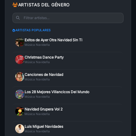
Popurri Navideno Mariachi Fiesta
ARTISTAS DEL GÉNERO
19
Navidad Grupera Vol 2
• 63
Mi Madre En Navidad Renegados De O
20
Navidad Grupera Vol 2
• 61
ARTISTAS POPULARES
Exitos de Ayer Otra Navidad Sin Ti
Música Navideña
Christmas Dance Party
Música Navideña
Canciones de Navidad
Música Navideña
Los 28 Mejores Villancicos Del Mundo
Música Navideña
Navidad Grupera Vol 2
Música Navideña
Luis Miguel Navidades
Música Navideña