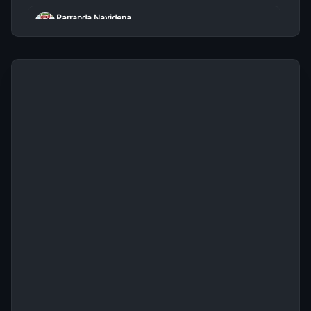
Parranda Navidena
Música Navideña
Now Christmas
Música Navideña
Villancicos Populares
Música Navideña
Christmas Hits
Música Navideña
Felices Navidades De Antano
Música Navideña
Christmas Greatest Hits
Música Navideña
Canciones de Navidad en Ingles
Música Navideña
Navidad Con Amigos
Música Navideña