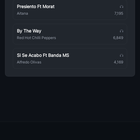
Presiento Ft Morat
Christmas Megamix
Aitana
7,195
Música Navideña
By The Way
Navidad Grupera Vol 1
Música Navideña
Red Hot Chilli Peppers
6,849
Las Ardillitas
Música Navideña
Si Se Acabo Ft Banda MS
Alfredo Olivas
4,169
Moderatto Nos Vemos En Invierno
Música Navideña
Navidad Costena
Música Navideña
Disneys Family Christmas Collection
Música Navideña
La Pandilla Navidena
Música Navideña
Navidad Duranguense