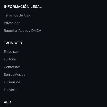
Nick Navideno
Música Navideña
INFORMACIÓN LEGAL
Los Telestrellitas
Términos de Uso
Música Navideña
Privacidad
Reportar Abuso / DMCA
TAGS WEB
Enladisco
Fulltono
Genteflow
SonicoMusica
Fullmusica
20 canciones
FullVicio
Te Fuiste En Navidad Grupo Brindis
1
Navidad Grupera Vol 2
ABC