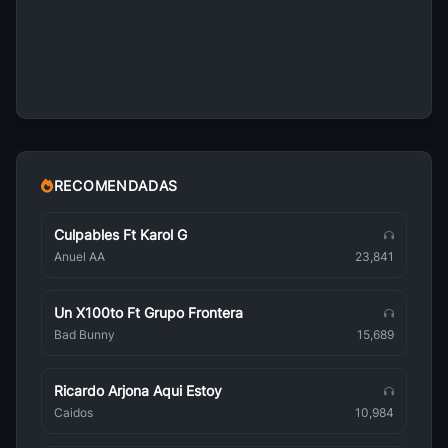
Lo Especial En Esta Navidad
Música Navideña
More Christmas Collection
Música Navideña
Top Latino Navidad
Música Navideña
RECOMENDADAS
Navidenas Gruperas Alegres
Música Navideña
Culpables Ft Karol G
Anuel AA
23,841
Villancicos Navidenos
Música Navideña
Un X100to Ft Grupo Frontera
Merengazo En Navidad
Bad Bunny
15,689
Música Navideña
Navidad de Los Pobres
Ricardo Arjona Aqui Estoy
Música Navideña
Caidos
10,984
Walt Disney Navidad Magica
Música Navideña