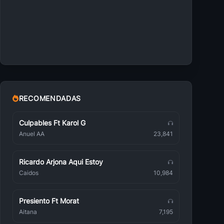
La Arrolladora Banda El Limon De Rene Camacho
Rancheras
Valentin Elizalde
Rancheras
Banda MS de Sergio Lizarraga
Rancheras
RECOMENDADAS
Pepe Aguilar
Rancheras
Culpables Ft Karol G
Anuel AA
23,841
Fidel Rueda
Rancheras
Ricardo Arjona Aqui Estoy
Gerardo Ortiz
Rancheras
Caidos
10,984
Pedro Infante
Rancheras
Presiento Ft Morat
Aitana
7,195
Banda Los Recoditos