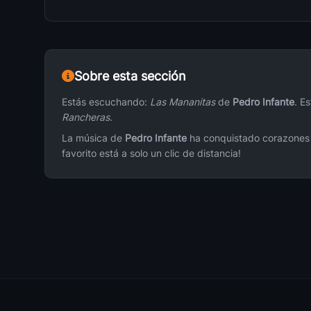
Tu Solo Tu
16
Pedro Infante
Sobre esta sección
Penjamo
17
Pedro Infante
Estás escuchando:
Las Mananitas
de
Pedro Infante
. E
Rancheras
.
Fallaste Corazon
18
La música de
Pedro Infante
ha conquistado corazones c
Pedro Infante
favorito está a solo un clic de distancia!
La Calandria
19
Pedro Infante
El Piojo Y La Pulga
20
Pedro Infante
Tu Enamorado (Duo Mijares)
21
Pedro Infante