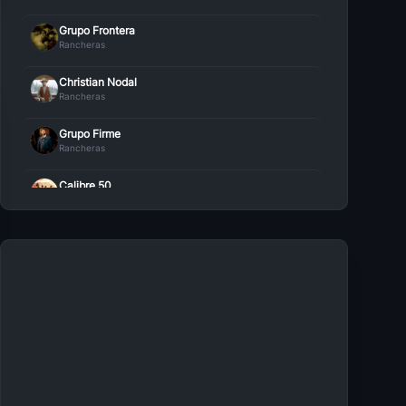
Grupo Frontera
Rancheras
Christian Nodal
Rancheras
Grupo Firme
Rancheras
Calibre 50
Rancheras
Natanael Cano
Rancheras
Banda El Recodo
Rancheras
Carin Leon
Rancheras
Voz de Mando
Rancheras