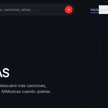
Inicio
Géne
Reggaeton
Románti
Explora Reggaeton...
La música 
FullTono
Balada 
Es más fácil sent...
La balada 
AS
Alternativo
Electrón
La música alterna...
Explora Ele
 descubre más canciones,
Rock
Salsa
n AllMusicas cuando quieras.
Explora Rock con ...
Explora Sa