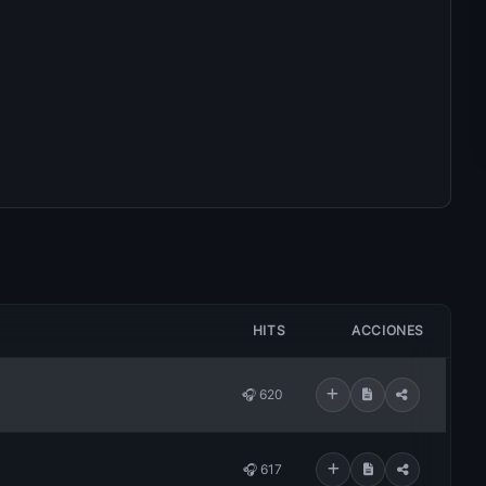
HITS
ACCIONES
🎧 620
🎧 617