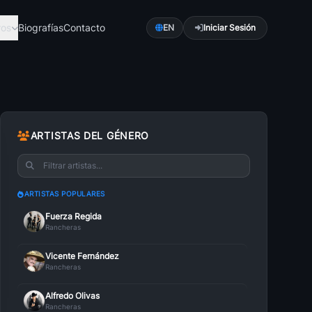
ros
Biografías
Contacto
EN
Iniciar Sesión
ca
Pop
románti...
Explora Pop con a...
ARTISTAS DEL GÉNERO
Romántica
Bachata Romántica
es una ...
La bachata es un ...
ARTISTAS POPULARES
ica
Música Cristiana
Fuerza Regida
ctroni...
La música ha sido...
Rancheras
Caleta
Vicente Fernández
lsa con...
Es más fácil sent...
Rancheras
Alfredo Olivas
Rancheras