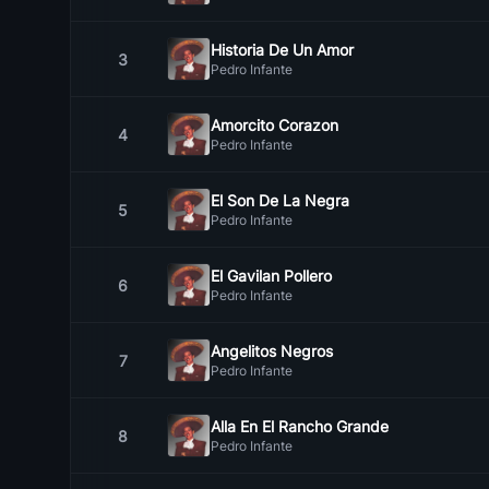
Historia De Un Amor
3
Pedro Infante
Amorcito Corazon
4
Pedro Infante
El Son De La Negra
5
Pedro Infante
El Gavilan Pollero
6
Pedro Infante
Angelitos Negros
7
Pedro Infante
Alla En El Rancho Grande
8
Pedro Infante