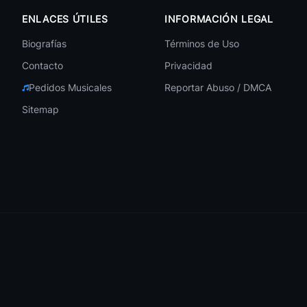
🎧 184
ENLACES ÚTILES
INFORMACIÓN LEGAL
Biografías
Términos de Uso
🎧 183
Contacto
Privacidad
Pedidos Musicales
Reportar Abuso / DMCA
Sitemap
🎧 183
🎧 180
🎧 180
🎧 177
🎧 173