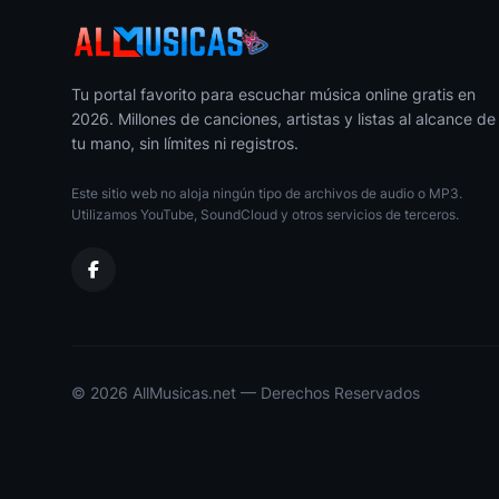
Cuando Sale La Luna
22
Pedro Infante
Besame Morenita
Tu portal favorito para escuchar música online gratis en
23
Pedro Infante
2026. Millones de canciones, artistas y listas al alcance de
tu mano, sin límites ni registros.
Corazon Corazon
24
Pedro Infante
Este sitio web no aloja ningún tipo de archivos de audio o MP3.
Utilizamos YouTube, SoundCloud y otros servicios de terceros.
Anillo De Compromiso
25
Pedro Infante
Con El Tiempo Y Un Ganchito
26
Pedro Infante
© 2026 AllMusicas.net — Derechos Reservados
Maldita Sea Mi Suerte
27
Pedro Infante
Guadalajara
28
Pedro Infante