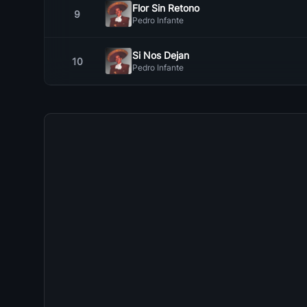
Flor Sin Retono
9
Pedro Infante
Si Nos Dejan
10
Pedro Infante
Mexico Lindo
11
Pedro Infante
Dicen Que Soy Mujeriego
12
Pedro Infante
No Volvere
13
Pedro Infante
Tu Enamorado
14
Pedro Infante
Mi Carinito
15
Pedro Infante