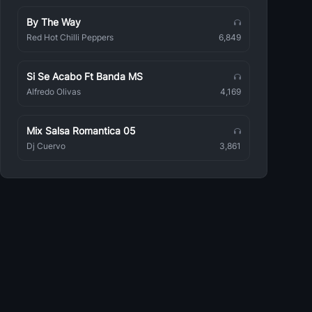
Rancheras
By The Way
Angela Aguilar
Red Hot Chilli Peppers
6,849
Rancheras
Javier Solis
Si Se Acabo Ft Banda MS
Rancheras
Alfredo Olivas
4,169
Antonio Aguilar
Rancheras
Mix Salsa Romantica 05
Dj Cuervo
3,861
Cuco Sanchez
Rancheras
Julion Alvarez Y Su Norteno Banda
Rancheras
Jose Alfredo Jimenez
Rancheras
DLD
Rancheras