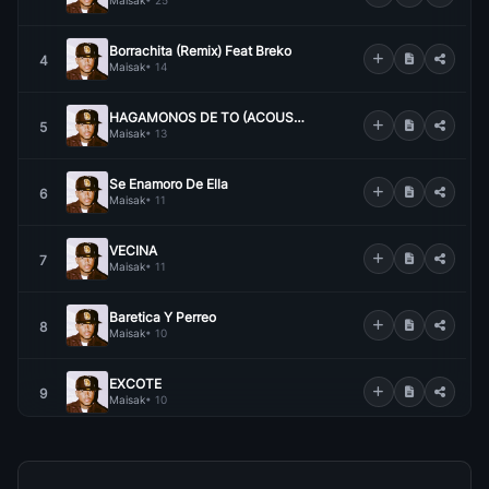
Maisak
• 25
Borrachita (Remix) Feat Breko
4
Maisak
• 14
HAGAMONOS DE TO (ACOUSTIC VERSION)
5
Maisak
• 13
Se Enamoro De Ella
6
Maisak
• 11
VECINA
7
Maisak
• 11
Baretica Y Perreo
8
Maisak
• 10
EXCOTE
9
Maisak
• 10
FELICITACIONES FEAT AROD
10
Maisak
• 10