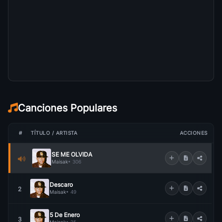
Canciones Populares
#
TÍTULO / ARTISTA
ACCIONES
SE ME OLVIDA
Maisak
• 306
Descaro
2
Maisak
• 49
5 De Enero
3