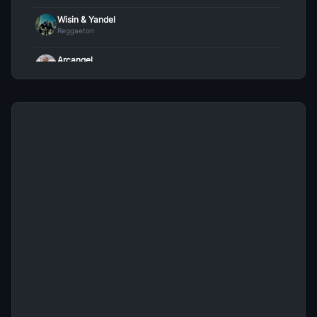
Wisin & Yandel
Reggaeton
Arcangel
Reggaeton
Feid
Reggaeton
Rauw Alejandro
Reggaeton
Nicky Jam
Reggaeton
Maluma
Reggaeton
Ozuna
Reggaeton
J Balvin
Reggaeton