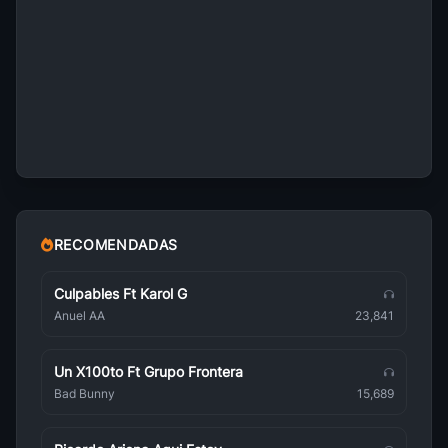
Farruko
Reggaeton
Rels B
Reggaeton
Alexis & Fido
Reggaeton
Blessd
Reggaeton
RECOMENDADAS
Calle 13
Reggaeton
Culpables Ft Karol G
Anuel AA
23,841
Plan B
Reggaeton
Un X100to Ft Grupo Frontera
Beéle
Bad Bunny
15,689
Reggaeton
Becky G