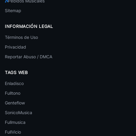
Pedidos Musicales
Chencho Corleone
Reggaeton
Sitemap
Alkilados
Reggaeton
INFORMACIÓN LEGAL
Trebol Clan
Términos de Uso
Reggaeton
Privacidad
Nigga
Reportar Abuso / DMCA
Reggaeton
Manuel Turizo
TAGS WEB
Reggaeton
Enladisco
Sech
Reggaeton
Fulltono
Genteflow
Dj Nelson
Reggaeton
SonicoMusica
Jay Wheeler
Fullmusica
17 canciones
Reggaeton
FullVicio