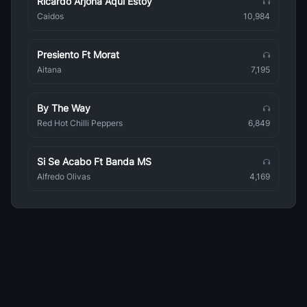
Ricardo Arjona Aqui Estoy
Reggaeton
Caidos
10,984
Hector El Father
Reggaeton
Presiento Ft Morat
Jowell Y Randy
Aitana
7,195
Reggaeton
By The Way
Arcangel Y De La Ghetto
Reggaeton
Red Hot Chilli Peppers
6,849
Bryant Myers
Reggaeton
Si Se Acabo Ft Banda MS
Alfredo Olivas
4,169
Cosculluela
Reggaeton
Baby Rasta Y Gringo
Reggaeton
Rakim Y Ken Y
Reggaeton
Noriel