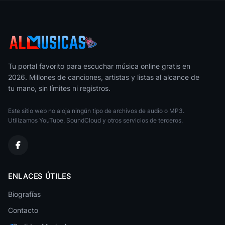
Reggaeton
Zion Y Lennox
Reggaeton
Cris Mj
Reggaeton
Tu portal favorito para escuchar música online gratis en
2026. Millones de canciones, artistas y listas al alcance de
Tito El Bambino
tu mano, sin límites ni registros.
Reggaeton
Este sitio web no aloja ningún tipo de archivos de audio o MP3.
Cazzu
Reggaeton
Utilizamos YouTube, SoundCloud y otros servicios de terceros.
J Alvarez
Reggaeton
Mora
ENLACES ÚTILES
Reggaeton
Biografías
Chino Y Nacho
Reggaeton
Contacto