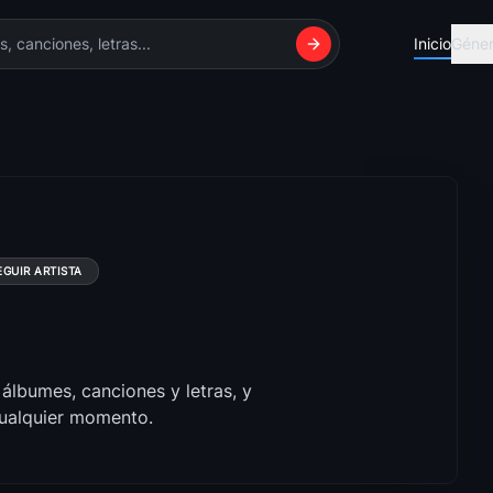
Inicio
Géne
Reggaeton
Románti
Explora Reggaeton...
La música 
FullTono
Balada 
EGUIR ARTISTA
Es más fácil sent...
La balada 
Alternativo
Electrón
tras
La música alterna...
Explora Ele
 álbumes, canciones y letras, y
Rock
Salsa
cualquier momento.
Explora Rock con ...
Explora Sa