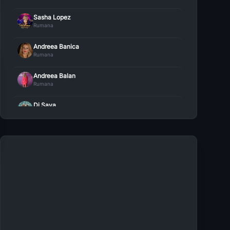
Sasha Lopez
Rumana
Andreea Banica
Rumana
Andreea Balan
Rumana
Dj Sava
Rumana
Sunrise Inc
Rumana
Ela Rose
Rumana
Delia
Rumana
DYA
Rumana