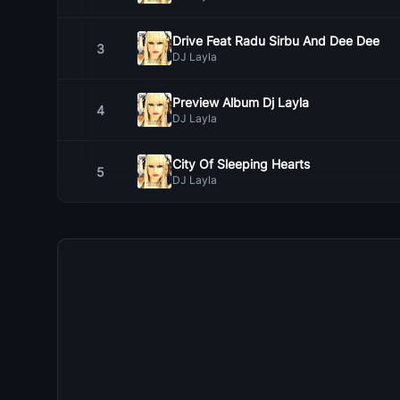
Drive Feat Radu Sirbu And Dee Dee
3
DJ Layla
Preview Album Dj Layla
4
DJ Layla
City Of Sleeping Hearts
5
DJ Layla