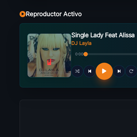
Reproductor Activo
Single Lady Feat Alissa
DJ Layla
0:00