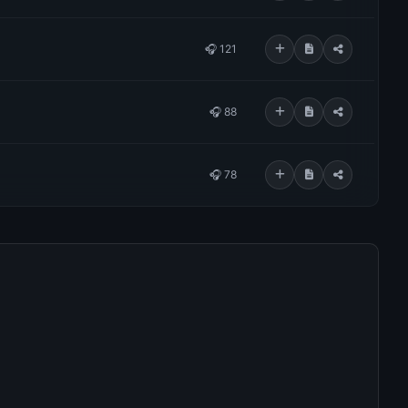
🎧 121
🎧 88
🎧 78