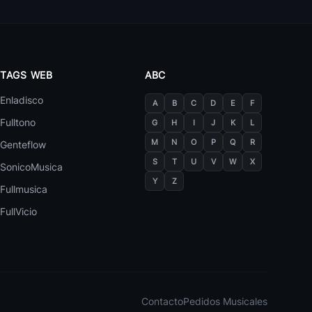
Cabron
Rumana
Raffi
Rumana
TAGS WEB
ABC
Chicanos
Rumana
Enladisco
A
B
C
D
E
F
5 canciones
Fulltono
G
H
I
J
K
L
Alyssa Reid
Rumana
M
N
O
P
Q
R
Genteflow
Single Lady Feat Alissa
1
DJ Layla
S
T
U
V
W
X
Voxis
SonicoMusica
Rumana
Y
Z
Fullmusica
Im Your Angel Feat Sianna
2
DJ Layla
Alex Mica
FullVicio
Rumana
Drive Feat Radu Sirbu And Dee Dee
3
DJ Layla
Matteo
Rumana
Preview Album Dj Layla
4
DJ Layla
3 Sud Est
Rumana
Contacto
Pedidos Musicales
City Of Sleeping Hearts