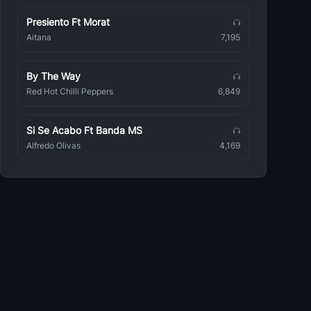
Rumana
Presiento Ft Morat
Cristina Rus
Aitana
7,195
Rumana
Stereosonic
By The Way
Rumana
Red Hot Chilli Peppers
6,849
Elena Gheorghe
Rumana
Si Se Acabo Ft Banda MS
Alfredo Olivas
4,169
Impact
Rumana
IRIS
Rumana
Toni Tone
Rumana
Mandinga
Rumana