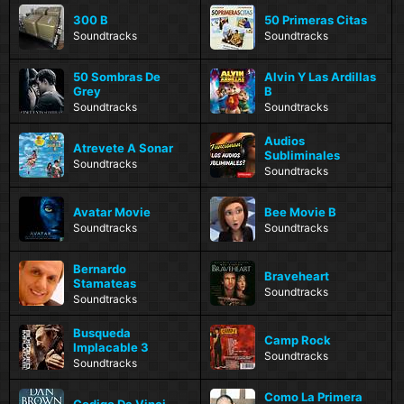
300 B
50 Primeras Citas
Soundtracks
Soundtracks
50 Sombras De
Alvin Y Las Ardillas
Grey
B
Soundtracks
Soundtracks
Audios
Atrevete A Sonar
Subliminales
Soundtracks
Soundtracks
Avatar Movie
Bee Movie B
Soundtracks
Soundtracks
Bernardo
Braveheart
Stamateas
Soundtracks
Soundtracks
Busqueda
Camp Rock
Implacable 3
Soundtracks
Soundtracks
Como La Primera
Codigo Da Vinci