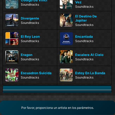
Vez
Soundtracks
Soundtracks
El Destino De
Divergente
Jupiter
Soundtracks
Soundtracks
El Rey Leon
Encantada
Soundtracks
Soundtracks
Eragon
Escalera Al Cielo
Soundtracks
Soundtracks
Escuadron Suicida
Estoy En La Banda
Soundtracks
Soundtracks
Fedra Y Maximiliano
Final Fantasy
Soundtracks
Soundtracks
Por favor, proporciona un artista en los parámetros.
Focus
Ghost
Soundtracks
Soundtracks