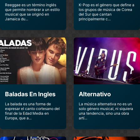
Reeggae es un término inglés
K-Pop es el género que define a
The Mummy
The Simpsons
que permite nombrar a un estilo
los grupos de música de Corea
Returns
Movie
musical que se originó en
del Sur que cantan
Soundtracks
Soundtracks
Jamaica du...
principalmente c...
Thor
Titanic
Soundtracks
Soundtracks
Tokyo Drift
Triple X
Soundtracks
Soundtracks
X Men Iii
Soundtracks
Baladas En Ingles
Alternativo
La balada es una forma de
La música alternativa no es un
expresar el canto cortesano del
solo género musical, ni siquiera
final de la Edad Media en
una tendencia, sino una obra
Europa, que a...
artí...