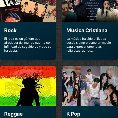
Soundtracks
Soundtracks
Rapidos Y Furiosos
Patito Feo
7
Soundtracks
Soundtracks
Rock
Musica Cristiana
Resident Evil
Relatos Salvajes
Extinction B
Soundtracks
Soundtracks
El rock es un género que
La música ha sido utilizada
alrededor del mundo cuenta con
desde siempre como un medio
infinidad de seguidores y que se
para expresar creencias
Rocky Balboa
Romeo And Juliet
ha desta...
religiosas, aunqu...
Soundtracks
Soundtracks
Saga Crepusculo
Silent Hill
Soundtracks
Soundtracks
Sonata De Invierno
Spiderman 3
Soundtracks
Soundtracks
Teenage Mutant
Tarzan
Turtles
Soundtracks
Reggae
K Pop
Soundtracks