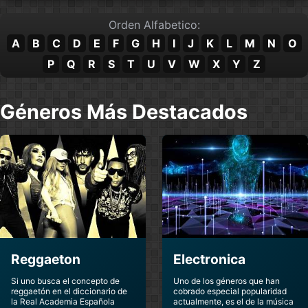
Orden Alfabetico:
Glee
Harry Potter
A
B
C
D
E
F
G
H
I
J
K
L
M
N
O
Soundtracks
Soundtracks
P
Q
R
S
T
U
V
W
X
Y
Z
Harry Potter El
Harry Potter El Caliz
Misterio Del
De Fuego
Principe
Géneros Más Destacados
Soundtracks
Soundtracks
Harry Potter El
Harry Potter La
Prisionero De
Camara Secreta
Azkaban
Soundtracks
Soundtracks
Harry Potter La
Harry Potter La
Orden Del Fenix
Piedra Filosofal
Soundtracks
Soundtracks
Harry Potter Las
Jesucristo
Reliquias De La
Reggaeton
Electronica
Superstar
Muerte
Soundtracks
Soundtracks
Si uno busca el concepto de
Uno de los géneros que han
reggaetón en el diccionario de
cobrado especial popularidad
la Real Academia Española
actualmente, es el de la música