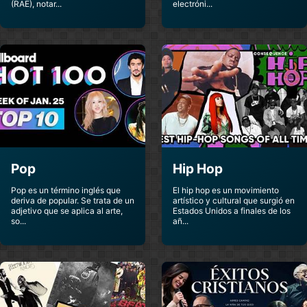
La Gran Sangre
La Hija Del Mariachi
(RAE), notar...
electróni...
Soundtracks
Soundtracks
Lady In Red
Last Days Of Disco
Soundtracks
Soundtracks
Los 4 Fantasticos B
Los Picapiedras
Soundtracks
Soundtracks
Los Vengadores 2
Marco Beltrami
La Era De Ultron
Soundtracks
Soundtracks
Pop
Hip Hop
Mission Impossible
Pop es un término inglés que
El hip hop es un movimiento
Mortal Kombat
Ii
deriva de popular. Se trata de un
artístico y cultural que surgió en
Soundtracks
adjetivo que se aplica al arte,
Estados Unidos a finales de los
Soundtracks
so...
añ...
Naruto
Oceans Thirteen
Soundtracks
Soundtracks
Otono En Mi
Passion Of The
Corazon
Christ