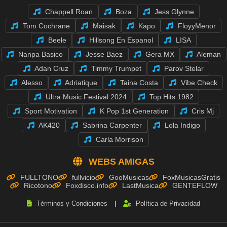
Chappell Roan
Boza
Jess Glynne
Tom Cochrane
Maisak
Kapo
FloyyMenor
Beele
Hillsong En Espanol
LISA
Nanpa Basico
Jesse Baez
Gera MX
Aleman
Adan Cruz
Timmy Trumpet
Parov Stelar
Alesso
Adriatique
Taina Costa
Vibe Check
Ultra Music Festival 2024
Top Hits 1982
Sport Motivation
K Pop 1st Generation
Cris Mj
AK420
Sabrina Carpenter
Lola Indigo
Carla Morrison
WEBS AMIGAS
FULLTONO
fullvicio
GooMusicas
FoxMusicasGratis
Ricotono
Foxdisco.info
LastMusica
GENTEFLOW
Términos y Condiciones
|
Política de Privacidad