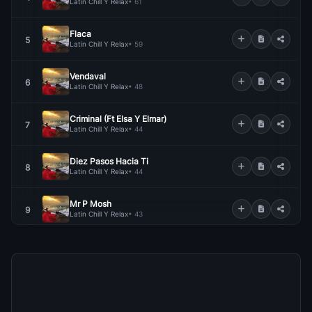
Latin Chill Y Relax
• 61
Flaca
5
Latin Chill Y Relax
• 59
Vendaval
6
Latin Chill Y Relax
• 48
Criminal (Ft Elsa Y Elmar)
7
Latin Chill Y Relax
• 44
Diez Pasos Hacia Ti
8
Latin Chill Y Relax
• 44
Mr P Mosh
9
Latin Chill Y Relax
• 43
Dont You (Forget About Me)
10
Latin Chill Y Relax
• 41
Ojos Negros
11
Latin Chill Y Relax
• 39