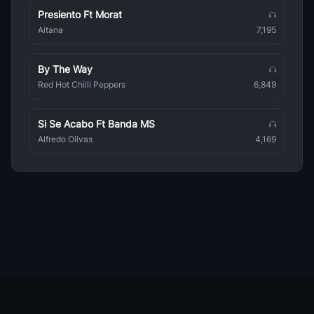
Presiento Ft Morat
00s Dance
Aitana
7,195
Varios Artistas
By The Way
90s Party Hits
Varios Artistas
Red Hot Chilli Peppers
6,849
10s Dance
Varios Artistas
Si Se Acabo Ft Banda MS
Alfredo Olivas
4,169
90s Pop Rock
Varios Artistas
Exitos De Los 70s En Ingles
Varios Artistas
2000s Pop
Varios Artistas
90s Rock
Varios Artistas
Baladas Rompecorazones