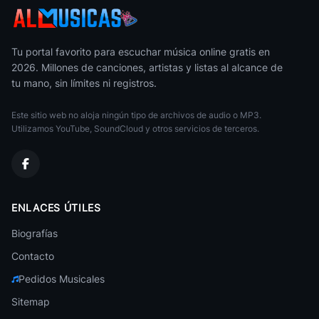
Varios Artistas
00s Alternative
Varios Artistas
Tu portal favorito para escuchar música online gratis en
2026. Millones de canciones, artistas y listas al alcance de
Salsa de Motel
tu mano, sin límites ni registros.
Varios Artistas
Este sitio web no aloja ningún tipo de archivos de audio o MP3.
Lo Mejor De Los 80s Y 90s En Ingles
Varios Artistas
Utilizamos YouTube, SoundCloud y otros servicios de terceros.
Baladas 90s
Varios Artistas
2000s Rock
ENLACES ÚTILES
Varios Artistas
Biografías
Clasicos del Vallenato
Varios Artistas
Contacto
Pedidos Musicales
Phonk
Varios Artistas
Sitemap