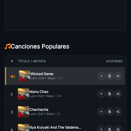
Canciones Populares
#
TÍTULO / ARTISTA
ACCIONES
Wicked Game
Latin Chill Y Relax
• 111
Manu Chao
2
Latin Chill Y Relax
• 109
Chachacha
3
Latin Chill Y Relax
• 76
Illya Kuryaki And The Valderramas
4