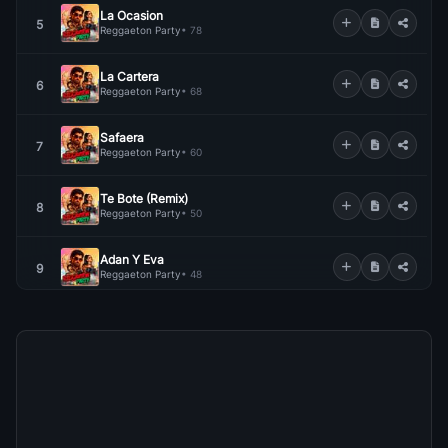
La Ocasion
5
Reggaeton Party
• 78
La Cartera
6
Reggaeton Party
• 68
Safaera
7
Reggaeton Party
• 60
Te Bote (Remix)
8
Reggaeton Party
• 50
Adan Y Eva
9
Reggaeton Party
• 48
Tusa
10
Reggaeton Party
• 45
J Balvin
11
Reggaeton Party
• 45
Mi Tesoro (Ft Nicky Jam)