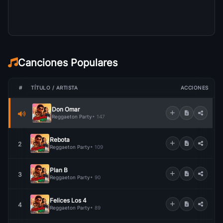
Canciones Populares
#
TÍTULO / ARTISTA
ACCIONES
Don Omar
Reggaeton Party
• 147
Rebota
2
Reggaeton Party
• 109
Plan B
3
Reggaeton Party
• 90
Felices Los 4
4
Reggaeton Party
• 89