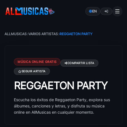
EN
ALLMUSICAS
VARIOS ARTISTAS
REGGAETON PARTY
MÚSICA ONLINE GRATIS
COMPARTIR LISTA
SEGUIR ARTISTA
REGGAETON PARTY
Canciones de Reggaeton Party: éxitos, álbumes y le
Escucha los éxitos de Reggaeton Party, explora sus
álbumes, canciones y letras, y disfruta su música
online en AllMusicas en cualquier momento.