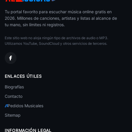
No Me Conoce (Remix)
00s Alternative
49
Reggaeton Party
• 23
Varios Artistas
Tu portal favorito para escuchar música online gratis en
2026. Millones de canciones, artistas y listas al alcance de
La Dificil
Salsa de Motel
50
tu mano, sin límites ni registros.
Reggaeton Party
• 20
Varios Artistas
Este sitio web no aloja ningún tipo de archivos de audio o MP3.
Lo Mejor De Los 80s Y 90s En Ingles
Varios Artistas
Utilizamos YouTube, SoundCloud y otros servicios de terceros.
Baladas 90s
Varios Artistas
2000s Rock
ENLACES ÚTILES
Varios Artistas
Biografías
Clasicos del Vallenato
Varios Artistas
Contacto
Pedidos Musicales
Phonk
Varios Artistas
Sitemap
Reggaeton Clasicos
Varios Artistas
INFORMACIÓN LEGAL