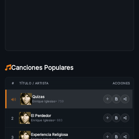
Canciones Populares
#
TÍTULO / ARTISTA
ACCIONES
Quizas
Enrique Iglesias
• 759
El Perdedor
2
Enrique Iglesias
• 683
Experiencia Religiosa
3