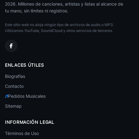
150
Enrique Iglesias
• 0
2026. Millones de canciones, artistas y listas al alcance de
tu mano, sin límites ni registros.
Tired Of Being Sorry (Laisse Le Destin L'Emporter)
151
Enrique Iglesias
• 0
Este sitio web no aloja ningún tipo de archivos de audio o MP3.
Utilizamos YouTube, SoundCloud y otros servicios de terceros.
Not In Love (Radio Mix)
152
Enrique Iglesias
• 0
Don't Turn Off The Lights
153
Enrique Iglesias
• 0
ENLACES ÚTILES
Somebody's Me
Biografías
154
Enrique Iglesias
• 0
Contacto
Can You Hear Me
155
Pedidos Musicales
Enrique Iglesias
• 0
Sitemap
Miss You
156
Enrique Iglesias
• 0
INFORMACIÓN LEGAL
Not In Love (Bill Hamel Remix)
Términos de Uso
157
Enrique Iglesias
• 0