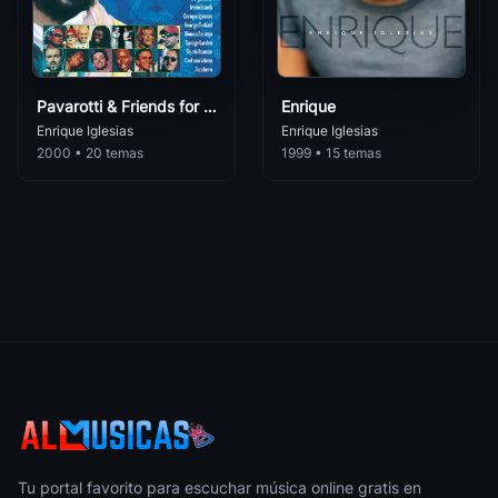
Takin' Back My Love (Moto Blanco Club Mix)
143
Enrique Iglesias
• 0
Takin' Back My Love (Moto Blanco Dub Mix)
144
Enrique Iglesias
• 0
Pavarotti & Friends for Cambodia and Tibet
Enrique
Enrique Iglesias
Enrique Iglesias
Takin' Back My Love (Junior Caldera Remix Radio Edit)
2000 • 20 temas
1999 • 15 temas
145
Enrique Iglesias
• 0
Takin' Back My Love (Junior Caldera Club Remix)
146
Enrique Iglesias
• 0
Takin' Back My Love (Glam As You Radio Mix By Guena LG)
147
Enrique Iglesias
• 0
Takin' Back My Love (Glam As You Club Mix By Guéna LG)
148
Enrique Iglesias
• 0
Away
149
Enrique Iglesias
• 0
Tu portal favorito para escuchar música online gratis en
Takin' Back My Love