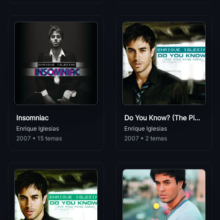
Addicted
121
Enrique Iglesias
• 0
No Me Digas Que No
122
Enrique Iglesias
• 0
Love To See You Cry
123
Enrique Iglesias
• 0
I'm A Freak
124
Enrique Iglesias
• 0
Insomniac
Do You Know? (The Ping Pong Song)
Bailando (English Version)
Enrique Iglesias
Enrique Iglesias
125
Enrique Iglesias
• 0
2007 • 15 temas
2007 • 2 temas
MOVE TO MIAMI (feat. Pitbull) (CADE X The Xi Remix)
126
Enrique Iglesias
• 0
MOVE TO MIAMI (feat. Pitbull) (rad Cat Remix)
127
Enrique Iglesias
• 0
MOVE TO MIAMI (feat. Pitbull) (Nitti Gritti Remix)