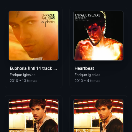
Sandra Mihanovich
Romántica
Volvere
92
Enrique Iglesias
• 125
Sergio Dalma
Romántica
Ruleta Rusa
93
Enrique Iglesias
• 116
Somos Tu Y Yo
Romántica
No Puedo Mas Sin Ti
94
Enrique Iglesias
• 114
Soraya
Romántica
Falta Tanto Amor
95
Euphoria (Intl 14 track version)
Heartbeat
Enrique Iglesias
• 111
Sueno De Morfeo
Enrique Iglesias
Enrique Iglesias
Romántica
2010 • 13 temas
2010 • 4 temas
Tired Of Being Sorry
96
Enrique Iglesias
• 110
Tamara
Romántica
Revolucion
97
Voz Veiz
Enrique Iglesias
• 103
Romántica
Rhythm Divine
98
Yahir
Enrique Iglesias
• 100
Romántica