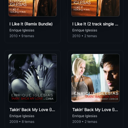
ASI ES LA VIDA
Yordano
99
Enrique Iglesias
• 0
Romántica
Fría
I Like It (Remix Bundle)
I Like It (2 track single - French)
100
Enrique Iglesias
• 0
Enrique Iglesias
Enrique Iglesias
2010 • 9 temas
2010 • 2 temas
Space In My Heart
101
Enrique Iglesias
• 0
La Botella
102
Enrique Iglesias
• 0
Love And Pain
103
Enrique Iglesias
• 0
Me Voy Acostumbrando
104
Enrique Iglesias
• 0
Takin' Back My Love (International Remixes Version)
Takin' Back My Love (International Version)
Como Yo
105
Enrique Iglesias
• 0
Enrique Iglesias
Enrique Iglesias
2009 • 8 temas
2009 • 2 temas
Llórame Un Río