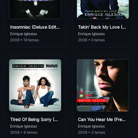
DUELE EL CORAZON (feat. Wisin)
114
Enrique Iglesias
• 0
Insomniac (Deluxe Edition)
Takin' Back My Love (France Version)
EL BAÑO (feat. Bad Bunny)
115
Enrique Iglesias
Enrique Iglesias
Enrique Iglesias
• 0
2008 • 18 temas
2008 • 5 temas
El Perdón (with Enrique Iglesias)
116
Enrique Iglesias
• 0
Bailando (Spanish Version)
117
Enrique Iglesias
• 0
Tonight (I'm Fuckin' You)
118
Enrique Iglesias
• 0
Bailamos (From "Wild Wild West")
119
Enrique Iglesias
• 0
Tired Of Being Sorry (Laisse Le Destin L'Emporter)
Can You Hear Me (French Version - E-CDSI)
Do You Know? (The Ping Pong Song)
Enrique Iglesias
Enrique Iglesias
120
Enrique Iglesias
• 0
2008 • 4 temas
2008 • 3 temas