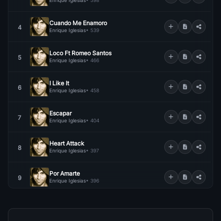
Enrique Iglesias
• 598
Cuando Me Enamoro
4
Enrique Iglesias
• 539
Loco Ft Romeo Santos
5
Enrique Iglesias
• 466
I Like It
6
Enrique Iglesias
• 458
Escapar
7
Enrique Iglesias
• 404
Heart Attack
8
Enrique Iglesias
• 397
Por Amarte
9
Enrique Iglesias
• 396
Hero
10
Enrique Iglesias
• 394