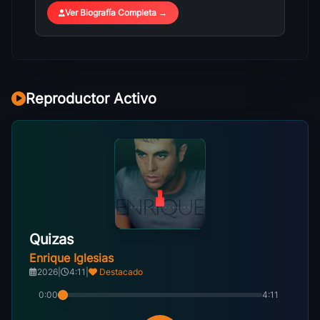
Ver Biografía Completa →
Reproductor Activo
Quizas
Enrique Iglesias
2026
|
4:11
|
Destacado
0:00
4:11