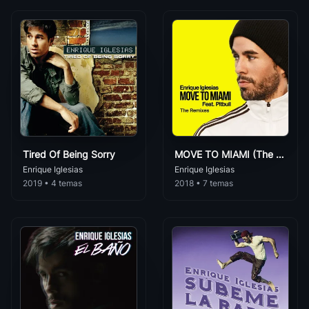
Dile Que
62
John Secada
Enrique Iglesias
• 198
Romántica
Lluvia Cae
Ov7
63
Enrique Iglesias
• 195
Romántica
El Perdon
David Bustamante
64
Enrique Iglesias
• 193
Romántica
Leandro Y Leonardo
Alguien Como Tu
65
Romántica
Enrique Iglesias
• 190
Tired Of Being Sorry
MOVE TO MIAMI (The Remixes) (feat. Pitbull)
Andres De Leon
No Llores Por Mi
Enrique Iglesias
Enrique Iglesias
66
Romántica
Enrique Iglesias
• 188
2019 • 4 temas
2018 • 7 temas
Jorge Drexler
Finally Found You Ft Sammy Adams
Romántica
67
Enrique Iglesias
• 180
TODOS (A-Z)
Physical Ft Jennifer Lopez
68
agata
Enrique Iglesias
• 180
Romántica
Inalcanzable
69
Alex Ubago Lena Y Jorge
Enrique Iglesias
• 175