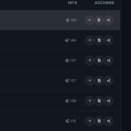
HITS
ACCIONES
🎧 182
🎧 144
🎧 137
🎧 137
🎧 136
🎧 110