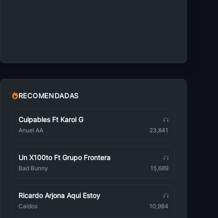
Alejandra Guzmán
Romántica
Laura Pausini
Romántica
Reik
Romántica
RECOMENDADAS
Ricky Martin
Romántica
Culpables Ft Karol G
Anuel AA
23,841
Franco De Vita
Romántica
Un X100to Ft Grupo Frontera
Rio Roma
Romántica
Bad Bunny
15,689
Sin Bandera
Romántica
Ricardo Arjona Aqui Estoy
Caidos
10,984
Miguel Bose