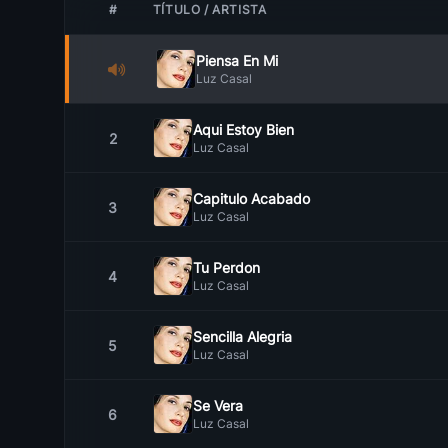
#
TÍTULO / ARTISTA
Piensa En Mi
Luz Casal
Aqui Estoy Bien
2
Luz Casal
Capitulo Acabado
3
Luz Casal
Tu Perdon
4
Luz Casal
Sencilla Alegria
5
Luz Casal
Se Vera
6
Luz Casal