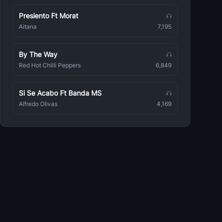
Romántica
Presiento Ft Morat
Rbd
Aitana
7,195
Romántica
Alexandre Pires
By The Way
Romántica
Red Hot Chilli Peppers
6,849
Diego Torres
Romántica
Si Se Acabo Ft Banda MS
Alfredo Olivas
4,169
Eros Ramazzotti
Romántica
Andy Y Lucas
Romántica
Aleks Syntek
Romántica
Isabel Pantoja
Romántica