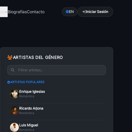
ros
Biografías
Contacto
EN
Iniciar Sesión
ca
Pop
románti...
Explora Pop con a...
ARTISTAS DEL GÉNERO
Romántica
Bachata Romántica
es una ...
La bachata es un ...
ARTISTAS POPULARES
ica
Música Cristiana
Enrique Iglesias
ctroni...
La música ha sido...
Romántica
Caleta
Ricardo Arjona
lsa con...
Es más fácil sent...
Romántica
Luis Miguel
Romántica