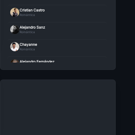
Cristian Castro
Romántica
Alejandro Sanz
Romántica
Chayanne
Romántica
Alejandro Fernández
Romántica
Marco Antonio Solís
Romántica
Ana Gabriel
Romántica
Camila
Romántica
Ricardo Montaner
Romántica