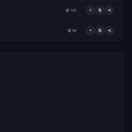
🎧 100
🎧 94