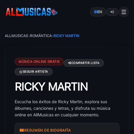
EN
ALLMUSICAS
ROMÁNTICA
RICKY MARTIN
MÚSICA ONLINE GRATIS
COMPARTIR LISTA
SEGUIR ARTISTA
RICKY MARTIN
Canciones de Ricky Martin: éxitos, álbumes y letras
Escucha los éxitos de Ricky Martin, explora sus
álbumes, canciones y letras, y disfruta su música
online en AllMusicas en cualquier momento.
RESUMEN DE BIOGRAFÍA