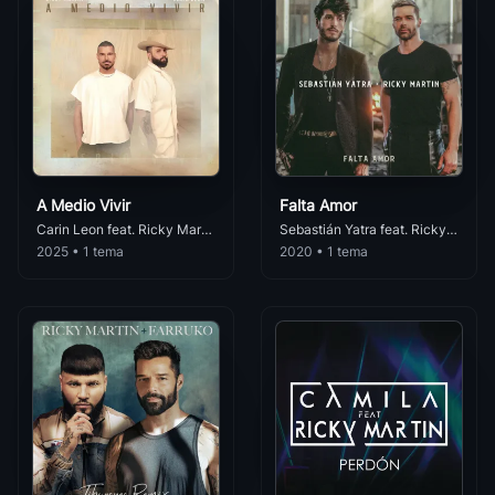
Romántica
Shes All Ever Had
Tiziano Ferro
48
Ricky Martin
• 160
Romántica
Ricky Martin Ft Bebe Tu Recuerdo
Nek
49
Ricky Martin
• 158
Romántica
I Am
Il Divo
50
Ricky Martin
• 157
Romántica
A Medio Vivir
Falta Amor
Carin Leon feat. Ricky Martin
Sebastián Yatra feat. Ricky Martin
Pimpinela
Me Amaras
2025 • 1 tema
2020 • 1 tema
51
Romántica
Ricky Martin
• 157
Lucero
Corazon (Js 16 Radio Remix)
52
Romántica
Ricky Martin
• 156
Andrea Boccelli
The Best Thing About Me Is You Featuring Joss
Romántica
53
Ricky Martin
• 155
Gianmarco
Perdoname (Urban)
Romántica
54
Ricky Martin
• 153