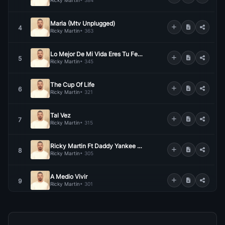
Ricky Martin
• 384
Maria (Mtv Unplugged)
4
Ricky Martin
• 363
Lo Mejor De Mi Vida Eres Tu Feat Natalia Jimenez
5
Ricky Martin
• 345
The Cup Of Life
6
Ricky Martin
• 321
Tal Vez
7
Ricky Martin
• 315
Ricky Martin Ft Daddy Yankee Drop It On Me
8
Ricky Martin
• 305
A Medio Vivir
9
Ricky Martin
• 301
Livin La Vida Loca Spanish Version
10
Ricky Martin
• 301