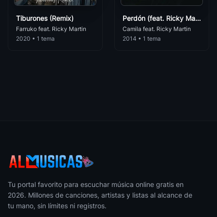
Luciano Pereira
Romántica
Spanish Eyes
55
Tiburones (Remix)
Perdón (feat. Ricky Martin)
Ricky Martin
• 153
Axel Fernando
Farruko feat. Ricky Martin
Camila feat. Ricky Martin
Romántica
2020 • 1 tema
2014 • 1 tema
Tu Y Yo
56
Ricky Martin
• 152
Kalimba
Romántica
Te Extrano Te Olvido Y Te Amo De Nuevo
57
Ricky Martin
• 150
Gianluca Grignani
Romántica
Que Mas Da
58
Ricky Martin
• 149
Roxette
Romántica
Con Tu Nombre
59
Ricky Martin
• 142
Guillermo Davila
Romántica
Cantame Tu Vida
60
Ricky Martin
• 141
Floricienta
Romántica
Tu portal favorito para escuchar música online gratis en
Tiburones
61
Axel
2026. Millones de canciones, artistas y listas al alcance de
Ricky Martin
• 140
Romántica
tu mano, sin límites ni registros.