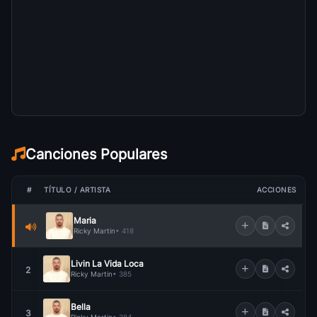
Canciones Populares
#
TÍTULO / ARTISTA
ACCIONES
Maria
Ricky Martin
• 418
Livin La Vida Loca
2
Ricky Martin
• 385
Bella
3