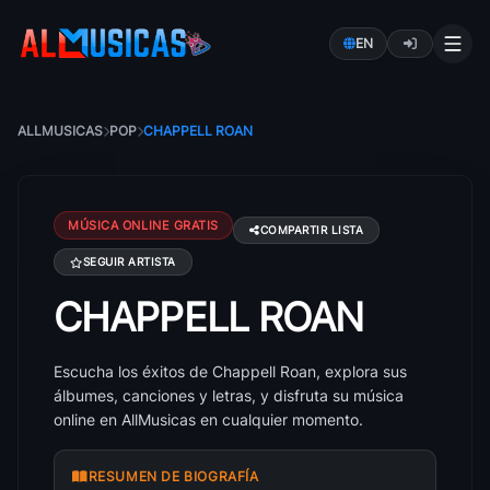
EN
ALLMUSICAS
POP
CHAPPELL ROAN
MÚSICA ONLINE GRATIS
COMPARTIR LISTA
SEGUIR ARTISTA
CHAPPELL ROAN
Canciones de Chappell Roan: éxitos, álbumes y letra
Escucha los éxitos de Chappell Roan, explora sus
álbumes, canciones y letras, y disfruta su música
online en AllMusicas en cualquier momento.
RESUMEN DE BIOGRAFÍA