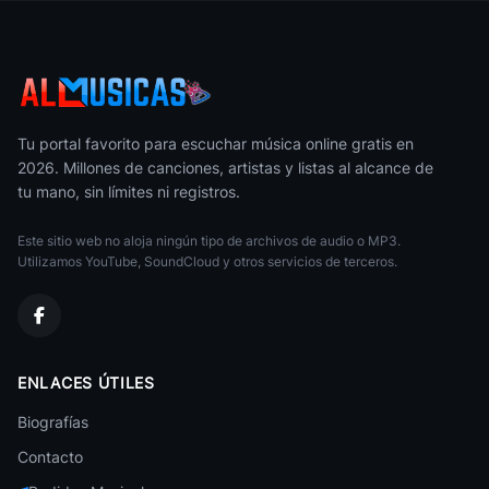
Pop
Eros Ramazzotti
Pop
Humbe
Pop
Tu portal favorito para escuchar música online gratis en
2026. Millones de canciones, artistas y listas al alcance de
Miley Cyrus
tu mano, sin límites ni registros.
Pop
Este sitio web no aloja ningún tipo de archivos de audio o MP3.
Lorde
Pop
Utilizamos YouTube, SoundCloud y otros servicios de terceros.
Lasso
Pop
Conan Gray
ENLACES ÚTILES
Pop
Biografías
Tina Turner
Pop
Contacto