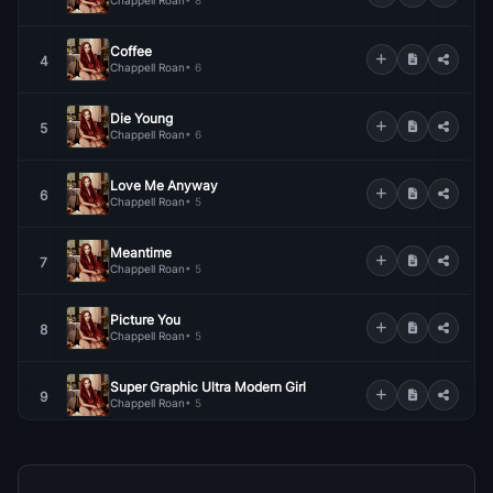
Chappell Roan
• 8
Coffee
4
Chappell Roan
• 6
Die Young
5
Chappell Roan
• 6
Love Me Anyway
6
Chappell Roan
• 5
Meantime
7
Chappell Roan
• 5
Picture You
8
Chappell Roan
• 5
Super Graphic Ultra Modern Girl
9
Chappell Roan
• 5
Naked In Manhattan
10
Chappell Roan
• 4