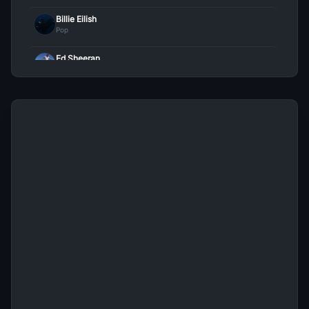
Billie Eilish
Pop
Ed Sheeran
Pop
Bruno Mars
Pop
Morat
Pop
Maria Becerra
Pop
Harry Styles
Pop
Camilo
Pop
Mon Laferte
Pop