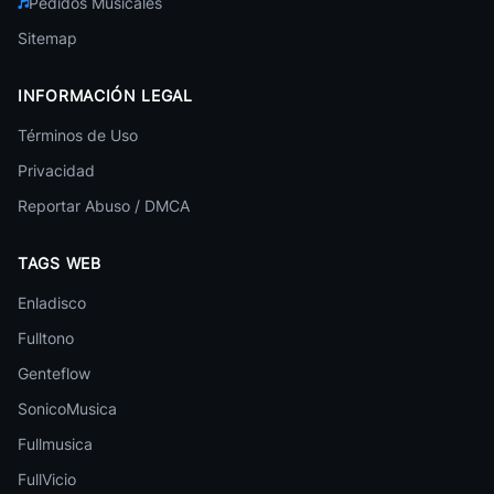
Pedidos Musicales
PinkPantheress
Pop
Sitemap
Mijares
Pop
INFORMACIÓN LEGAL
Pablo Alboran
Términos de Uso
Pop
Privacidad
Rema
Reportar Abuso / DMCA
Pop
Denise Rosenthal
TAGS WEB
Pop
Enladisco
Martina Stoessel
Pop
Fulltono
Genteflow
Sam Smith
Pop
SonicoMusica
Ana Mena
Fullmusica
25 canciones
Pop
FullVicio