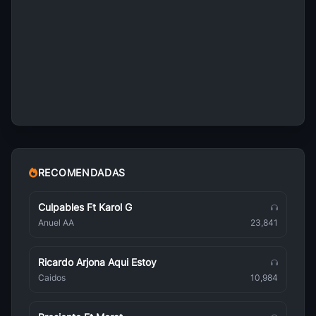
Aitana
Pop
Olivia Rodrigo
Pop
Chris Brown
Pop
Amy Winehouse
Pop
RECOMENDADAS
Massimo Ranieri
Pop
Culpables Ft Karol G
Anuel AA
23,841
Sabrina Carpenter
Pop
Ricardo Arjona Aqui Estoy
Carla Morrison
Caidos
10,984
Pop
TINI