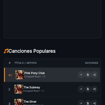
Canciones Populares
#
TÍTULO / ARTISTA
ACCIONES
Pink Pony Club
Chappell Roan
• 28
The Subway
2
Chappell Roan
• 12
The Giver
3