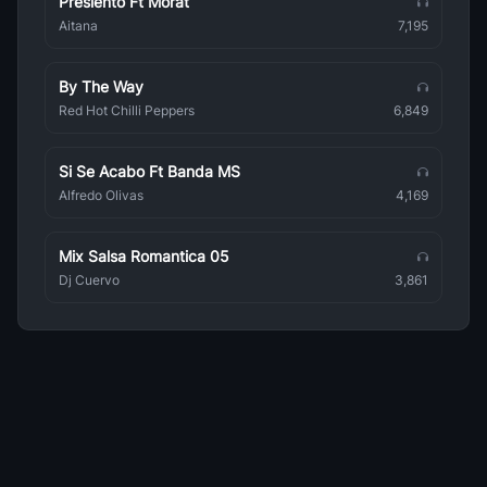
Presiento Ft Morat
Pop
Aitana
7,195
Maneskin
Pop
By The Way
eRRe
Red Hot Chilli Peppers
6,849
Pop
Si Se Acabo Ft Banda MS
Camila Cabello
Pop
Alfredo Olivas
4,169
Anitta
Pop
Mix Salsa Romantica 05
Dj Cuervo
3,861
Sia
Pop
Natalia Lafourcade
Pop
Beret
Pop
Wilkins