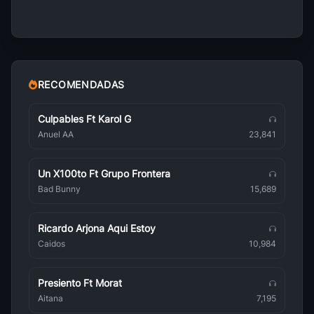
Chris Brown
Pop
Amy Winehouse
Pop
RECOMENDADAS
Massimo Ranieri
Pop
Culpables Ft Karol G
Anuel AA
23,841
Sabrina Carpenter
Pop
Un X100to Ft Grupo Frontera
Carla Morrison
Bad Bunny
15,689
Pop
TINI
Ricardo Arjona Aqui Estoy
Pop
Caidos
10,984
Maneskin
Pop
Presiento Ft Morat
eRRe
Aitana
7,195
Pop