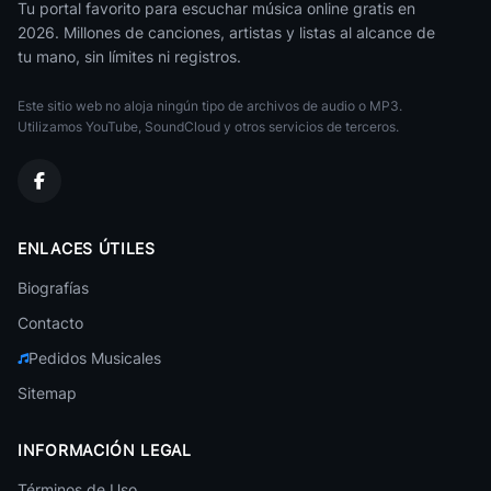
Tu portal favorito para escuchar música online gratis en
2026. Millones de canciones, artistas y listas al alcance de
Miley Cyrus
tu mano, sin límites ni registros.
Pop
Este sitio web no aloja ningún tipo de archivos de audio o MP3.
Lorde
Pop
Utilizamos YouTube, SoundCloud y otros servicios de terceros.
Lasso
Pop
Conan Gray
ENLACES ÚTILES
Pop
Biografías
Tina Turner
Pop
Contacto
Pedidos Musicales
PinkPantheress
Pop
Sitemap
Mijares
Pop
INFORMACIÓN LEGAL
Pablo Alboran
Términos de Uso