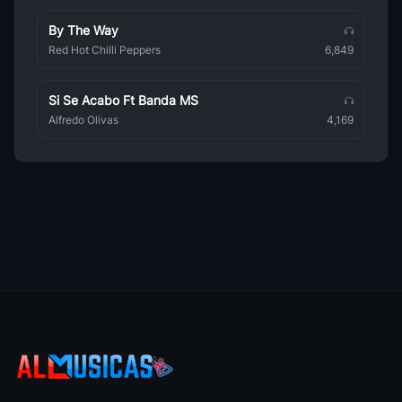
By The Way
Camila Cabello
Pop
Red Hot Chilli Peppers
6,849
Anitta
Pop
Si Se Acabo Ft Banda MS
Alfredo Olivas
4,169
Sia
Pop
Natalia Lafourcade
Pop
Beret
Pop
Wilkins
Pop
Eros Ramazzotti
Pop
Humbe
Pop