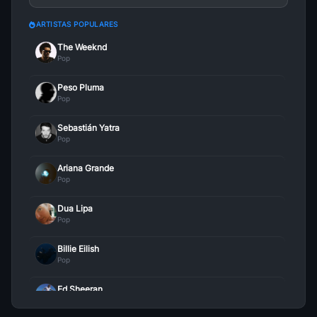
ARTISTAS POPULARES
The Weeknd
Pop
Peso Pluma
Pop
Sebastián Yatra
Pop
Ariana Grande
Pop
Dua Lipa
Pop
Billie Eilish
Pop
Ed Sheeran
Pop