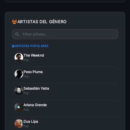
Side Fx Ft The Game
18
Jason Derulo
• 123
Heartbeat
ARTISTAS DEL GÉNERO
19
Jason Derulo
• 122
What If
20
Jason Derulo
• 119
ARTISTAS POPULARES
Zipper
The Weeknd
21
Jason Derulo
• 118
Pop
Peso Pluma
Rest Of Our Life
22
Pop
Jason Derulo
• 113
Sebastián Yatra
Vertigo Ft Jordin Sparks
23
Pop
Jason Derulo
• 108
Ariana Grande
Dream
Pop
24
Jason Derulo
• 107
Dua Lipa
Psycho
Pop
25
Jason Derulo
• 107