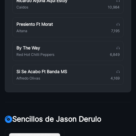
Ricardo Arjona Aqui Estoy
Pop
Caidos
10,984
Maneskin
Pop
Presiento Ft Morat
eRRe
Aitana
7,195
Pop
By The Way
Camila Cabello
Pop
Red Hot Chilli Peppers
6,849
Anitta
Pop
Si Se Acabo Ft Banda MS
Alfredo Olivas
4,169
Sia
Pop
Natalia Lafourcade
Pop
Beret
Sencillos de Jason Derulo
Pop
Wilkins