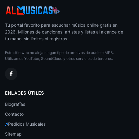
PinkPantheress
Pop
Mijares
Pop
Tu portal favorito para escuchar música online gratis en
2026. Millones de canciones, artistas y listas al alcance de
Pablo Alboran
tu mano, sin límites ni registros.
Pop
Este sitio web no aloja ningún tipo de archivos de audio o MP3.
Rema
Utilizamos YouTube, SoundCloud y otros servicios de terceros.
Pop
Denise Rosenthal
Pop
Martina Stoessel
ENLACES ÚTILES
Pop
Biografías
Sam Smith
Pop
Contacto
Pedidos Musicales
Ana Mena
Pop
Sitemap