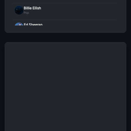
Billie Eilish
Pop
The Other Side
26
Jason Derulo
• 101
Ed Sheeran
Pop
Kama Sutra Ft Kid Ink
27
Jason Derulo
• 97
Bruno Mars
Pop
With The Lights On
28
Jason Derulo
• 95
Morat
Pop
Love Before I Die (Bonus Track)
29
Jason Derulo
• 93
Maria Becerra
Pop
We Could Make Love
30
Jason Derulo
• 93
Harry Styles
Pop
Santorini (Remix)
31
Farruko Feat. Beéle Feat. Jason Derulo
• 0
Camilo
Pop
Mon Laferte
Pop