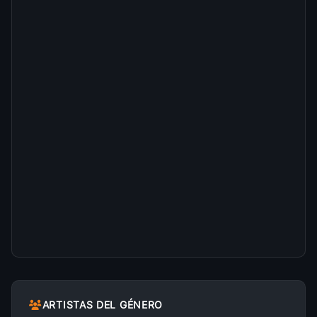
12
Esmee Denters
• 91
The First Thing
13
Esmee Denters
• 88
ARTISTAS DEL GÉNERO