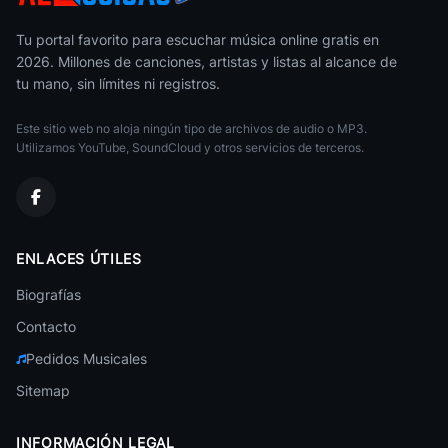
Humbe
Pop
Tu portal favorito para escuchar música online gratis en
2026. Millones de canciones, artistas y listas al alcance de
Miley Cyrus
tu mano, sin límites ni registros.
Pop
Este sitio web no aloja ningún tipo de archivos de audio o MP3.
Lorde
Pop
Utilizamos YouTube, SoundCloud y otros servicios de terceros.
Lasso
Pop
Conan Gray
ENLACES ÚTILES
Pop
Biografías
Tina Turner
Pop
Contacto
Pedidos Musicales
PinkPantheress
Pop
Sitemap
Mijares
Pop
INFORMACIÓN LEGAL