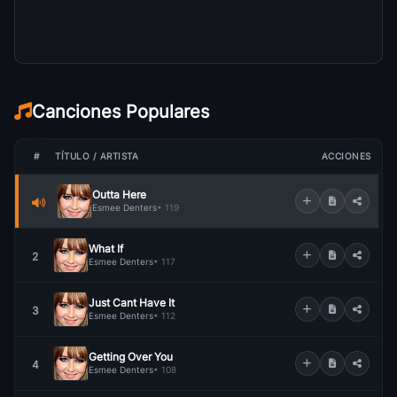
Canciones Populares
#
TÍTULO / ARTISTA
ACCIONES
Outta Here
Esmee Denters
• 119
What If
2
Esmee Denters
• 117
Just Cant Have It
3
Esmee Denters
• 112
Getting Over You
4
Esmee Denters
• 108