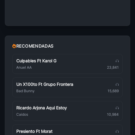
Olivia Rodrigo
Pop
Chris Brown
Pop
Amy Winehouse
Pop
RECOMENDADAS
Massimo Ranieri
Pop
Culpables Ft Karol G
Anuel AA
23,841
Sabrina Carpenter
Pop
Un X100to Ft Grupo Frontera
Carla Morrison
Bad Bunny
15,689
Pop
TINI
Ricardo Arjona Aqui Estoy
Pop
Caidos
10,984
Maneskin
Pop
Presiento Ft Morat