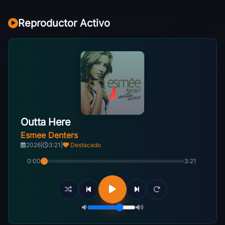
Reproductor Activo
Outta Here
Esmee Denters
2026
|
3:21
|
Destacado
0:00
3:21