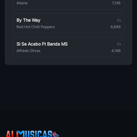
eRRe
Aitana
7,195
Pop
By The Way
Camila Cabello
Pop
Red Hot Chilli Peppers
6,849
Anitta
Pop
Si Se Acabo Ft Banda MS
Alfredo Olivas
4,169
Sia
Pop
Natalia Lafourcade
Pop
Beret
Pop
Wilkins
Pop
Eros Ramazzotti
Pop