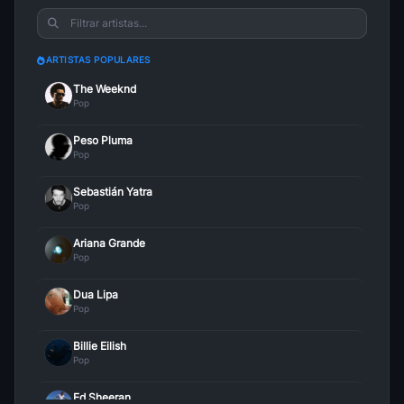
ARTISTAS POPULARES
The Weeknd
Pop
Peso Pluma
Pop
Sebastián Yatra
Pop
Ariana Grande
Pop
Dua Lipa
Pop
Billie Eilish
Pop
Ed Sheeran