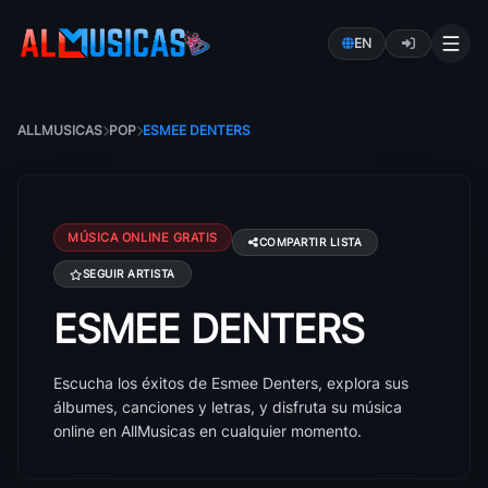
EN
ALLMUSICAS
POP
ESMEE DENTERS
MÚSICA ONLINE GRATIS
COMPARTIR LISTA
SEGUIR ARTISTA
ESMEE DENTERS
Canciones de Esmee Denters: éxitos, álbumes y letr
Escucha los éxitos de Esmee Denters, explora sus
álbumes, canciones y letras, y disfruta su música
online en AllMusicas en cualquier momento.