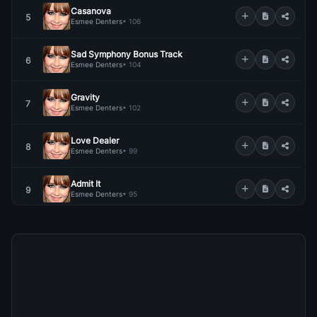
Casanova
5
Esmee Denters
• 106
Sad Symphony Bonus Track
6
Esmee Denters
• 104
Gravity
7
Esmee Denters
• 102
Love Dealer
8
Esmee Denters
• 99
Admit It
9
Esmee Denters
• 95
Bigger Then The World
10
Esmee Denters
• 95
Memories Turn To Dust
11
Esmee Denters
• 91
Victim