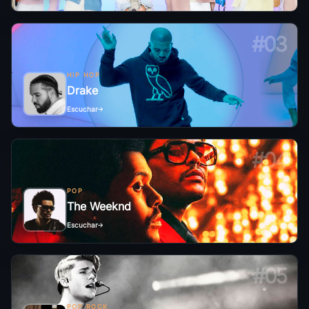
#03
HIP HOP
Drake
Escuchar
#04
POP
The Weeknd
Escuchar
#05
POP ROCK