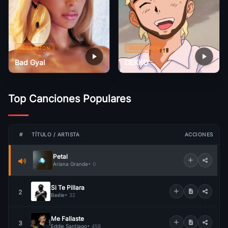
REGGAETON
REGGAETON
Bad Gyal
DEKKO
Top Canciones Populares
#
TÍTULO / ARTISTA
ACCIONES
Petal
Ariana Grande
• 0
Si Te Pillara
2
Beéle
• 32
Me Fallaste
3
Eddie Santiago
• 458