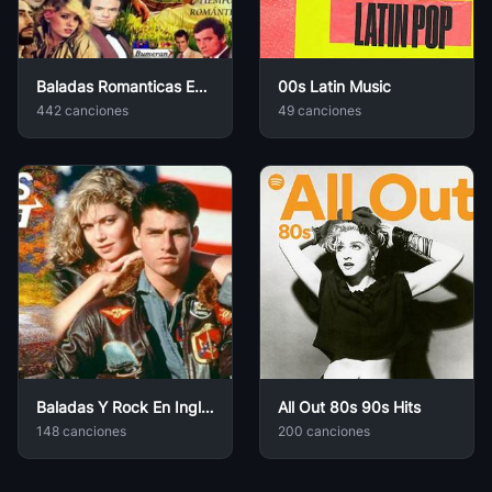
Espresso
48
Sabrina Carpenter
• 1,029
Baladas Romanticas En Espanol De Los 60s 70s 80
00s Latin Music
Gitana (feat Bryartz)
442 canciones
49 canciones
49
Pablo Chill E
• 201
BADGYAL
50
Saiko
• 152
LOS DOS
51
Grupo Frontera Feat. Morat
• 101
ADIVINO
52
Myke Towers Feat. Bad Bunny
• 392
300 Noches
53
Belinda
• 3
Baladas Y Rock En Ingles De Los 70s 80s 90s
All Out 80s 90s Hits
148 canciones
200 canciones
Natanael Cano Bzrp Music Sessions Vol 59
54
Bizarrap
• 884