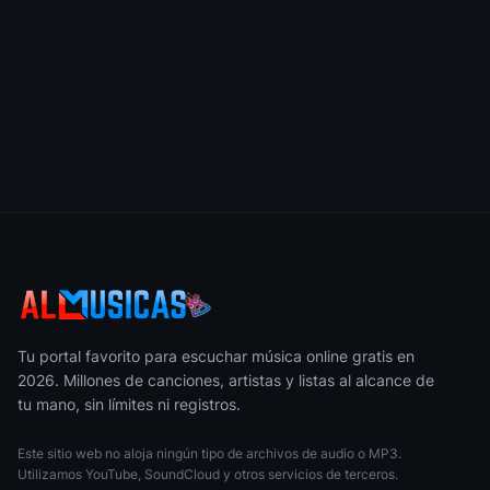
Pa
55
TINI
• 52
LA PEOPLE II
56
Peso Pluma
• 390
Punteria
57
Shakira
• 119
Eternal Sunshine
58
Ariana Grande
• 354
Beautiful Things
59
Benson Boone
• 463
FRI(END)S
Tu portal favorito para escuchar música online gratis en
60
V
• 207
2026. Millones de canciones, artistas y listas al alcance de
tu mano, sin límites ni registros.
Piel A Piel (Remix)
61
Valentina Olguin
• 34
Este sitio web no aloja ningún tipo de archivos de audio o MP3.
Utilizamos YouTube, SoundCloud y otros servicios de terceros.
GODIVA