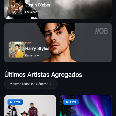
Justin Bieber
Escuchar
#06
POP
Harry Styles
Escuchar
Últimos Artistas Agregados
Mostrar Todos los Géneros
NUEVO
NUEVO