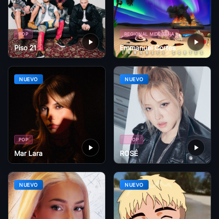
POP
REGIONAL MEXICANA
Piso 21
Emmanuel Cortes
NUEVO
NUEVO
POP
K POP
Mar Lara
ROSÉ
NUEVO
NUEVO