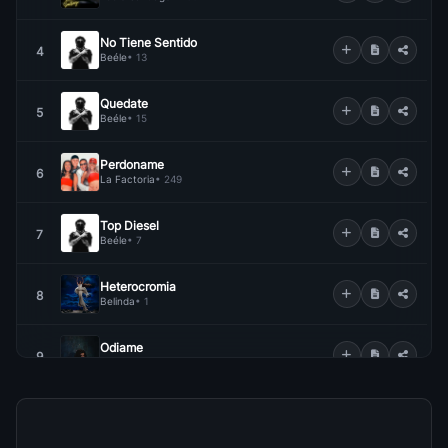
No Tiene Sentido
4
Beéle
• 13
Quedate
5
Beéle
• 15
Perdoname
6
La Factoria
• 249
Top Diesel
7
Beéle
• 7
Heterocromia
8
Belinda
• 1
Odiame
9
Cazzu
• 12
Si Se Da (Remix)
10
Myke Towers
• 268