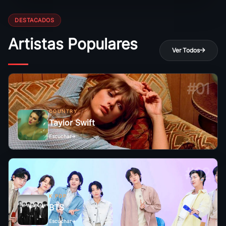
DESTACADOS
Artistas Populares
Ver Todos
#01
COUNTRY
Taylor Swift
Escuchar
#02
K POP
BTS
Escuchar