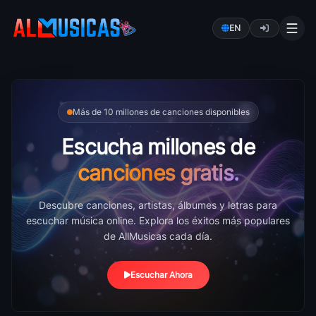
EN
Más de 10 millones de canciones disponibles
Escucha millones de
Escuchar música online y letras de canciones gratis
canciones gratis.
Descubre canciones, artistas, álbumes y letras para
escuchar música online. Explora los éxitos más populares
de AllMusicas cada día.
Escuchar Ahora