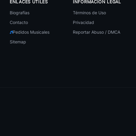
ENLACES ÚTILES
INFORMACIÓN LEGAL
🎧 159
Biografías
Términos de Uso
Contacto
Privacidad
🎧 154
Pedidos Musicales
Reportar Abuso / DMCA
Sitemap
🎧 151
🎧 150
🎧 147
🎧 146
🎧 143