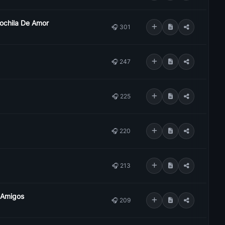
Mochila De Amor
🎧 301
🎧 247
🎧 225
🎧 220
🎧 213
o Amigos
🎧 209