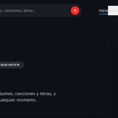
Inicio
Géne
Reggaeton
Románti
Explora Reggaeton...
La música 
FullTono
Balada 
EGUIR ARTISTA
Es más fácil sent...
La balada 
Alternativo
Electrón
as
La música alterna...
Explora Ele
bumes, canciones y letras, y
Rock
Salsa
cualquier momento.
Explora Rock con ...
Explora Sa