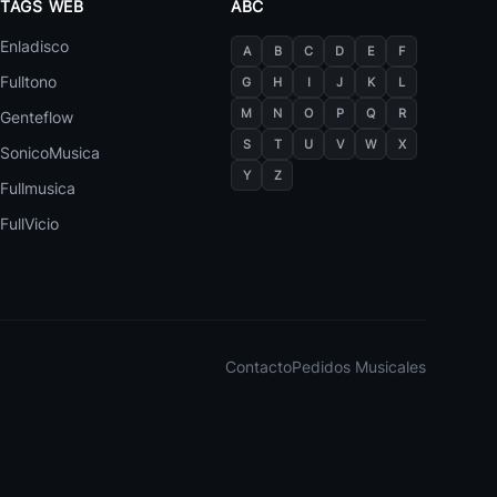
TAGS WEB
ABC
Enladisco
A
B
C
D
E
F
30 canciones
Fulltono
G
H
I
J
K
L
M
N
O
P
Q
R
Genteflow
Dragon Ball Rap
1
Caleta
S
T
U
V
W
X
SonicoMusica
Y
Z
Mochila De Amor
Fullmusica
2
Caleta
FullVicio
Miguelito Ft Divino Y Tito El Bambino Mochila De Amor
3
Caleta
Bandidos Que Nunca Me Faltes
4
Caleta
Contacto
Pedidos Musicales
A 700 Km
5
Caleta
Gotas De Agua Dulce
6
Caleta