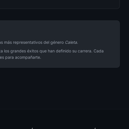
🎧 182
🎧 174
stas más representativos del género
Caleta
.
ta los grandes éxitos que han definido su carrera. Cada
🎧 167
ores para acompañarte.
🎧 162
🎧 160
🎧 160