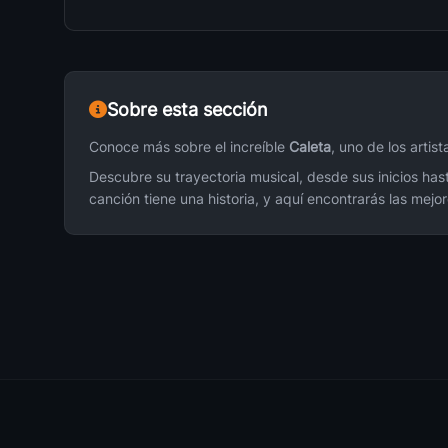
Chica Emo
16
Caleta
Sobre esta sección
La Miel De Tus Labios
17
Caleta
Conoce más sobre el increíble
Caleta
, uno de los arti
Descubre su trayectoria musical, desde sus inicios has
Yo No Me Doy Por Vencido
18
canción tiene una historia, y aquí encontrarás las mej
Caleta
Otra Vez
19
Caleta
Mas
20
Caleta
Ya No Llores
21
Caleta