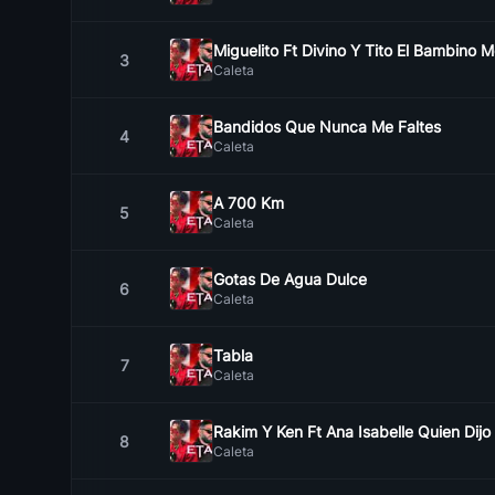
Miguelito Ft Divino Y Tito El Bambino 
3
Caleta
Bandidos Que Nunca Me Faltes
4
Caleta
A 700 Km
5
Caleta
Gotas De Agua Dulce
6
Caleta
Tabla
7
Caleta
Rakim Y Ken Ft Ana Isabelle Quien Dij
8
Caleta