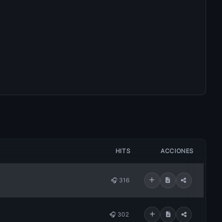
HITS
ACCIONES
🎧 316
🎧 302