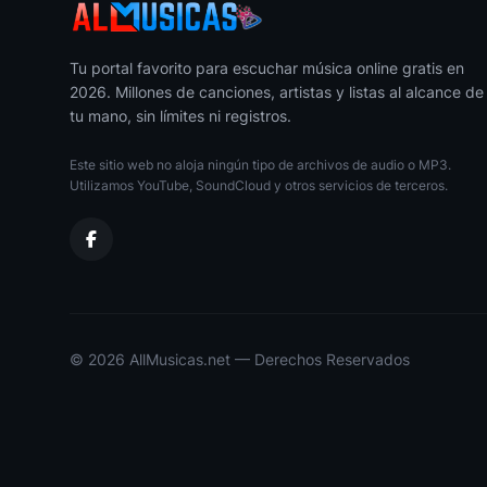
Como Entende
22
Caleta
Tu portal favorito para escuchar música online gratis en
Noelia Me Faltas Tu
2026. Millones de canciones, artistas y listas al alcance de
23
Caleta
tu mano, sin límites ni registros.
Dominacion
Este sitio web no aloja ningún tipo de archivos de audio o MP3.
24
Caleta
Utilizamos YouTube, SoundCloud y otros servicios de terceros.
Cuanta Falta Me Haces
25
Caleta
Por Tu Amor
26
Caleta
© 2026 AllMusicas.net — Derechos Reservados
Jefe
27
Caleta
Bebe Con Mis Manos
28
Caleta