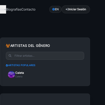
ros
Biografías
Contacto
EN
Iniciar Sesión
ca
Pop
románti...
Explora Pop con a...
ARTISTAS DEL GÉNERO
Romántica
Bachata Romántica
es una ...
La bachata es un ...
ARTISTAS POPULARES
ica
Música Cristiana
Caleta
ctroni...
La música ha sido...
Caleta
Caleta
lsa con...
Es más fácil sent...