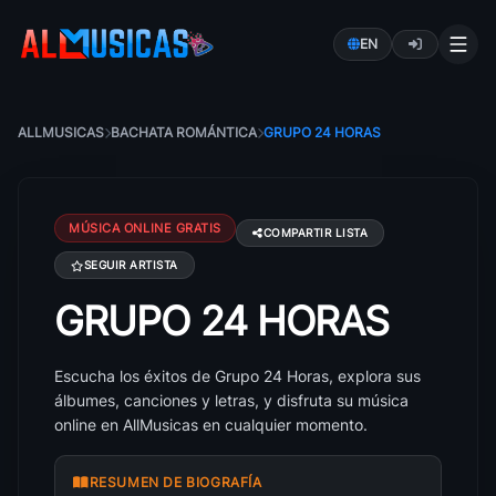
EN
ALLMUSICAS
BACHATA ROMÁNTICA
GRUPO 24 HORAS
MÚSICA ONLINE GRATIS
COMPARTIR LISTA
SEGUIR ARTISTA
GRUPO 24 HORAS
Canciones de Grupo 24 Horas: éxitos, álbumes y let
Escucha los éxitos de Grupo 24 Horas, explora sus
álbumes, canciones y letras, y disfruta su música
online en AllMusicas en cualquier momento.
RESUMEN DE BIOGRAFÍA