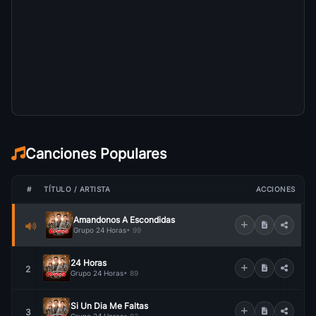
Canciones Populares
#
TÍTULO / ARTISTA
ACCIONES
Amandonos A Escondidas
Grupo 24 Horas
• 99
24 Horas
2
Grupo 24 Horas
• 89
Si Un Dia Me Faltas
3