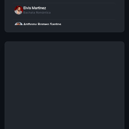
Elvis Martinez
Bachata Romántica
Anthony Romeo Santos
Bachata Romántica
Binomio de Oro de America
Bachata Romántica
Felipe Pelaez
Bachata Romántica
Alex Bueno
Bachata Romántica
Anthony Santos
Bachata Romántica
Bachata Hits
Bachata Romántica
Luis Miguel Del Amargue
Bachata Romántica