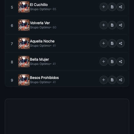
El Cuchillo
5
Grupo Optimo
• 65
Volverla Ver
6
Grupo Optimo
• 60
Aquella Noche
7
Grupo Optimo
• 41
Bella Mujer
8
Grupo Optimo
• 41
Besos Prohibidos
9
Grupo Optimo
• 41
Me Muero Por Ella
10
Grupo Optimo
• 38
Aqui
11
Grupo Optimo
• 37
Te Quiero