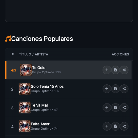
Canciones Populares
#
TÍTULO / ARTISTA
ACCIONES
Te Odio
Grupo Optimo
• 130
Solo Tenia 15 Anos
2
Grupo Optimo
• 107
Te Va Mal
3
Grupo Optimo
• 97
Falta Amor
4
Grupo Optimo
• 74