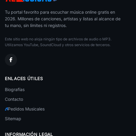
Andy Andy
Bachata Romántica
Tu portal favorito para escuchar música online gratis en
2026. Millones de canciones, artistas y listas al alcance de
Yoskar Sarante
tu mano, sin límites ni registros.
Bachata Romántica
Este sitio web no aloja ningún tipo de archivos de audio o MP3.
Allendy
Bachata Romántica
Utilizamos YouTube, SoundCloud y otros servicios de terceros.
Anthony El Bachatero
Bachata Romántica
Chili Fernandez
ENLACES ÚTILES
Bachata Romántica
Biografías
Alex El Bizcochito
Bachata Romántica
Contacto
Pedidos Musicales
El Varon De La Bachata
Bachata Romántica
Sitemap
Joe
Bachata Romántica
INFORMACIÓN LEGAL