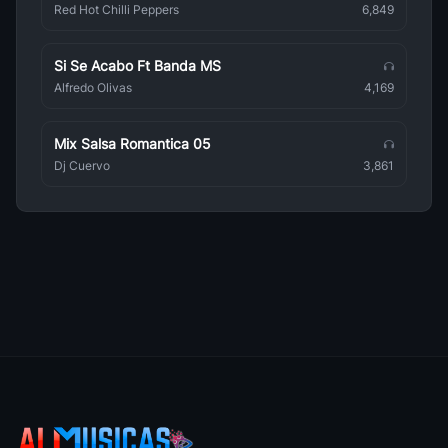
Raulin Rodriguez
Red Hot Chilli Peppers
6,849
Bachata Romántica
Si Se Acabo Ft Banda MS
Bachateame Mama
Bachata Romántica
Alfredo Olivas
4,169
Daniel Segura
Bachata Romántica
Mix Salsa Romantica 05
Dj Cuervo
3,861
Carlos y Alejandra
Bachata Romántica
Vicente Garcia
Bachata Romántica
Angeles De La Bachata
Bachata Romántica
Luis Vargas
Bachata Romántica
Joe Vera
Bachata Romántica