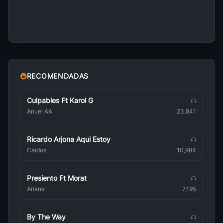
Monchi Y Alexandra
Bachata Romántica
Antony Santos
Bachata Romántica
El Gringo De La Bachata
Bachata Romántica
RECOMENDADAS
El Chaval
Bachata Romántica
Culpables Ft Karol G
Anuel AA
23,841
Zacarias Ferreira
Bachata Romántica
Ricardo Arjona Aqui Estoy
Kiko Rodriguez
Caidos
10,984
Bachata Romántica
Henry Santos
Presiento Ft Morat
Bachata Romántica
Aitana
7,195
Hector Acosta
Bachata Romántica
By The Way