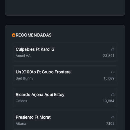
Bebel Gilberto
Brasileña
Astrud Gilberto
Brasileña
RECOMENDADAS
Amalia Rodrigues
Brasileña
Culpables Ft Karol G
Anuel AA
23,841
Tom Jobim
Brasileña
Un X100to Ft Grupo Frontera
Adelaide Ferreira
Bad Bunny
15,689
Brasileña
Porto Seguro
Ricardo Arjona Aqui Estoy
Brasileña
Caidos
10,984
Babado Novo
Brasileña
Presiento Ft Morat
Lambadas
Aitana
7,195
Brasileña