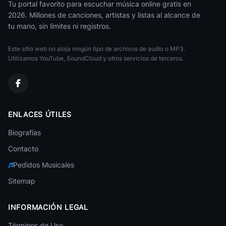
Tu portal favorito para escuchar música online gratis en
2026. Millones de canciones, artistas y listas al alcance de
Alfredo Marceneiro
tu mano, sin límites ni registros.
Brasileña
Este sitio web no aloja ningún tipo de archivos de audio o MP3.
Marcelo D2
Brasileña
Utilizamos YouTube, SoundCloud y otros servicios de terceros.
Marisa Monte
Brasileña
Andre Sardet
ENLACES ÚTILES
Brasileña
Biografías
Terra Samba
Brasileña
Contacto
Pedidos Musicales
Falamansa
Brasileña
Sitemap
Ivete Sangalo
Brasileña
INFORMACIÓN LEGAL
Baladas Brasileras
Términos de Uso