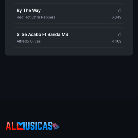
By The Way
Gilberto Gil
Brasileña
Red Hot Chilli Peppers
6,849
E O Tchan
Brasileña
Si Se Acabo Ft Banda MS
Alfredo Olivas
4,169
Toadas
Brasileña
Ananga Ranga
Brasileña
Adriana Cacanhotto
Brasileña
A Naifa
Brasileña
Carnaval Do Brasil
Brasileña
Kaoma
Brasileña