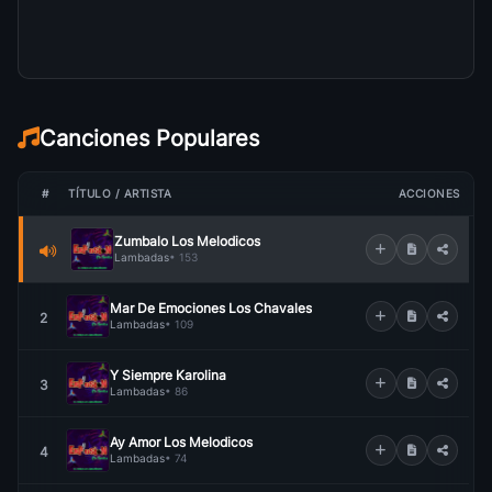
Canciones Populares
#
TÍTULO / ARTISTA
ACCIONES
Zumbalo Los Melodicos
Lambadas
• 153
Mar De Emociones Los Chavales
2
Lambadas
• 109
Y Siempre Karolina
3
Lambadas
• 86
Ay Amor Los Melodicos
4
Lambadas
• 74