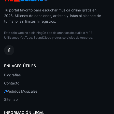
Kuarup
Kaoma
49
Lambadas
• 21
Brasileña
Tu portal favorito para escuchar música online gratis en
2026. Millones de canciones, artistas y listas al alcance de
Rostinho De Anjo
Alfredo Marceneiro
50
tu mano, sin límites ni registros.
Lambadas
• 21
Brasileña
Este sitio web no aloja ningún tipo de archivos de audio o MP3.
Marcelo D2
Rubio Curacao
51
Brasileña
Utilizamos YouTube, SoundCloud y otros servicios de terceros.
Lambadas
• 21
Marisa Monte
Sei Sei Natusha
52
Brasileña
Lambadas
• 21
Andre Sardet
Sentir Saudade
ENLACES ÚTILES
Brasileña
53
Lambadas
• 21
Biografías
Terra Samba
Llorando Se Fue Kaoma
Brasileña
Contacto
54
Lambadas
• 20
Pedidos Musicales
Falamansa
Brasileña
Rainha Moprena
55
Sitemap
Lambadas
• 20
Ivete Sangalo
Brasileña
Tu La Tienes Que Pagar Nathusha
INFORMACIÓN LEGAL
56