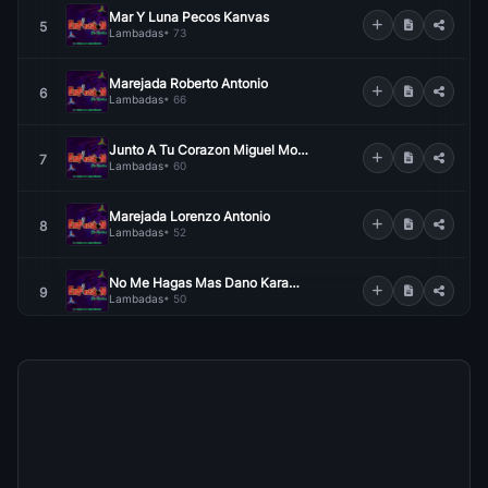
Mar Y Luna Pecos Kanvas
5
Lambadas
• 73
Marejada Roberto Antonio
6
Lambadas
• 66
Junto A Tu Corazon Miguel Molly
7
Lambadas
• 60
Marejada Lorenzo Antonio
8
Lambadas
• 52
No Me Hagas Mas Dano Karamelo Caliente
9
Lambadas
• 50
Rumba Lambada Natusha
10
Lambadas
• 50
Zing Zang Da Marujada
11
Lambadas
• 47
Da Vida De Pende Da Vida