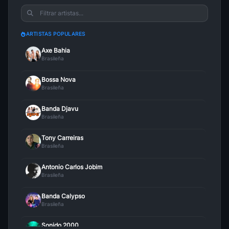
Tic Tac Garrapicho
20
Lambadas
• 33
ARTISTAS POPULARES
Lanbada Natusha
Axe Bahia
21
Lambadas
• 31
Brasileña
Bossa Nova
Adios Los Tupamarus
22
Brasileña
Lambadas
• 29
Banda Djavu
Boin Manaus
23
Brasileña
Lambadas
• 29
Tony Carreiras
Mi Corazon Los Melodicos
Brasileña
24
Lambadas
• 29
Antonio Carlos Jobim
El Baile De La Botella
Brasileña
25
Lambadas
• 28
Banda Calypso
Brasileña
Tictictac
26
Lambadas
• 28
Sonido 2000