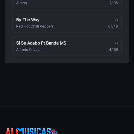
Lambadas
Aitana
7,195
Brasileña
By The Way
Gilberto Gil
Brasileña
Red Hot Chilli Peppers
6,849
E O Tchan
Brasileña
Si Se Acabo Ft Banda MS
Alfredo Olivas
4,169
Toadas
Brasileña
Ananga Ranga
Brasileña
Adriana Cacanhotto
Brasileña
A Naifa
Brasileña
Carnaval Do Brasil
Brasileña