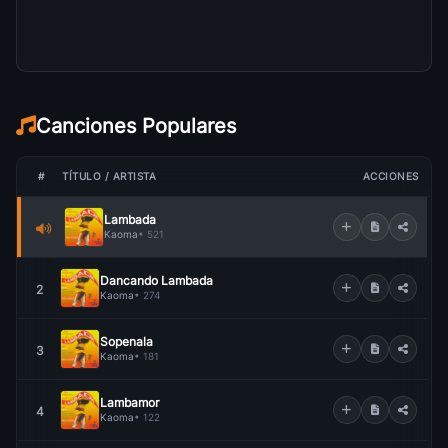
Canciones Populares
#
TÍTULO / ARTISTA
ACCIONES
Lambada
Kaoma
• 521
Dancando Lambada
2
Kaoma
• 274
Sopenala
3
Kaoma
• 181
Lambamor
4
Kaoma
• 122