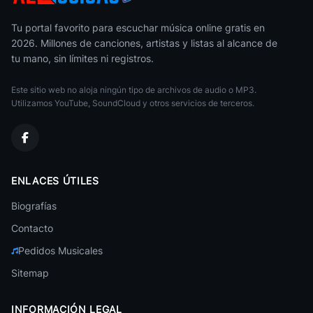
Kaoma
Brasileña
Tu portal favorito para escuchar música online gratis en
2026. Millones de canciones, artistas y listas al alcance de
Alfredo Marceneiro
tu mano, sin límites ni registros.
Brasileña
Este sitio web no aloja ningún tipo de archivos de audio o MP3.
Marcelo D2
Brasileña
Utilizamos YouTube, SoundCloud y otros servicios de terceros.
Marisa Monte
Brasileña
Andre Sardet
ENLACES ÚTILES
Brasileña
Biografías
Terra Samba
Brasileña
Contacto
Pedidos Musicales
Falamansa
Brasileña
Sitemap
Ivete Sangalo
Brasileña
INFORMACIÓN LEGAL