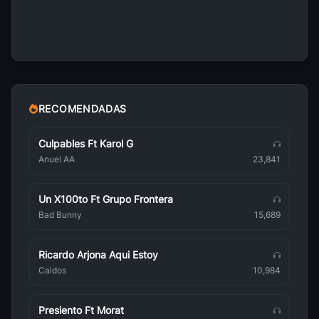
Pepe Moreno
Brasileña
Bebel Gilberto
Brasileña
Astrud Gilberto
Brasileña
RECOMENDADAS
Amalia Rodrigues
Brasileña
Culpables Ft Karol G
Anuel AA
23,841
Tom Jobim
Brasileña
Un X100to Ft Grupo Frontera
Adelaide Ferreira
Bad Bunny
15,689
Brasileña
Porto Seguro
Ricardo Arjona Aqui Estoy
Brasileña
Caidos
10,984
Babado Novo
Brasileña
Presiento Ft Morat