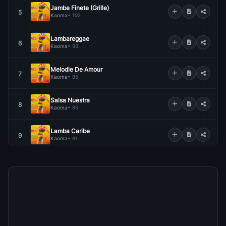
Jambe Finete (Grille)
5
Kaoma
• 102
Lambareggae
6
Kaoma
• 93
Melodie De Amour
7
Kaoma
• 85
Salsa Nuestra
8
Kaoma
• 85
Lamba Caribe
9
Kaoma
• 81
Sindiang
10
Kaoma
• 75