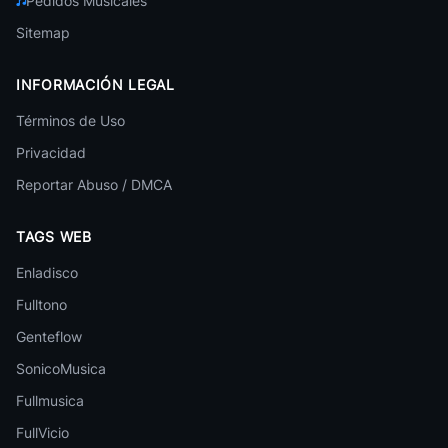
Pedidos Musicales
Falamansa
Brasileña
Sitemap
Ivete Sangalo
Brasileña
INFORMACIÓN LEGAL
Baladas Brasileras
Términos de Uso
Brasileña
Privacidad
Joao Gilberto
Reportar Abuso / DMCA
Brasileña
Sergio Mendes
TAGS WEB
Brasileña
Enladisco
Antonio Chainho
Brasileña
Fulltono
Genteflow
Taina Costa
Brasileña
SonicoMusica
Sorriso Maroto
Fullmusica
Brasileña
FullVicio