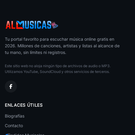
Brasileña
Carnaval Do Brasil
Brasileña
Kaoma
Brasileña
Tu portal favorito para escuchar música online gratis en
2026. Millones de canciones, artistas y listas al alcance de
Alfredo Marceneiro
tu mano, sin límites ni registros.
Brasileña
Este sitio web no aloja ningún tipo de archivos de audio o MP3.
Marcelo D2
Brasileña
Utilizamos YouTube, SoundCloud y otros servicios de terceros.
Marisa Monte
Brasileña
Andre Sardet
ENLACES ÚTILES
Brasileña
Biografías
Terra Samba
Brasileña
Contacto