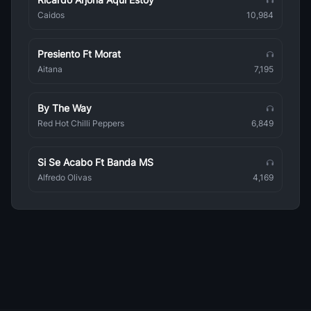
Caidos
10,984
Babado Novo
Brasileña
Presiento Ft Morat
Lambadas
Aitana
7,195
Brasileña
By The Way
Gilberto Gil
Brasileña
Red Hot Chilli Peppers
6,849
E O Tchan
Brasileña
Si Se Acabo Ft Banda MS
Alfredo Olivas
4,169
Toadas
Brasileña
Ananga Ranga
Brasileña
Adriana Cacanhotto
Brasileña
A Naifa