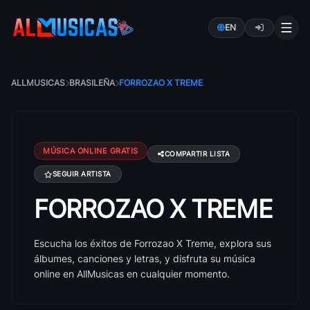
EN
ALLMUSICAS
BRASILEÑA
FORROZAO X TREME
MÚSICA ONLINE GRATIS
COMPARTIR LISTA
SEGUIR ARTISTA
FORROZAO X TREME
Canciones de Forrozao X Treme: éxitos, álbumes y le
Escucha los éxitos de Forrozao X Treme, explora sus
álbumes, canciones y letras, y disfruta su música
online en AllMusicas en cualquier momento.