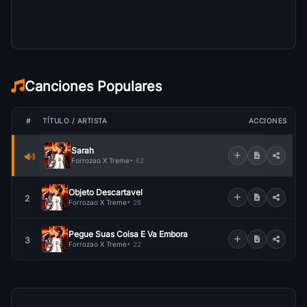
Canciones Populares
#
TÍTULO / ARTISTA
ACCIONES
Sarah
Forrozao X Treme
• 62
Objeto Descartavel
2
Forrozao X Treme
• 26
Pegue Suas Coisa E Va Embora
3
Forrozao X Treme
• 22