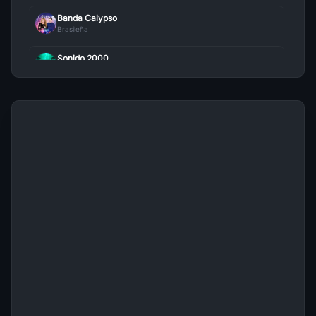
Banda Calypso
Brasileña
Sonido 2000
Brasileña
Ana Carolina
Brasileña
Axe
Brasileña
Luiz Gonzaga
Brasileña
Toquinho
Brasileña
Roupa Nova
Brasileña
Elis Regina
Brasileña