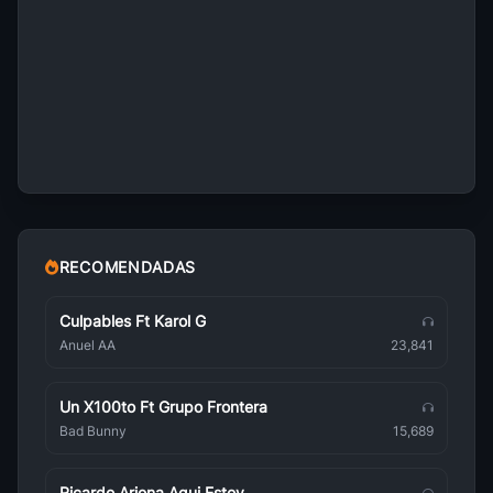
Ana Moura
Brasileña
Pepe Moreno
Brasileña
Bebel Gilberto
Brasileña
Astrud Gilberto
Brasileña
RECOMENDADAS
Amalia Rodrigues
Brasileña
Culpables Ft Karol G
Anuel AA
23,841
Tom Jobim
Brasileña
Un X100to Ft Grupo Frontera
Adelaide Ferreira
Bad Bunny
15,689
Brasileña
Porto Seguro
Ricardo Arjona Aqui Estoy
Brasileña