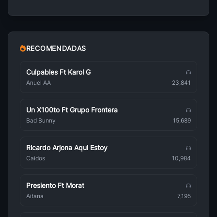
Bebel Gilberto
Brasileña
Astrud Gilberto
Brasileña
RECOMENDADAS
Amalia Rodrigues
Brasileña
Culpables Ft Karol G
Anuel AA
23,841
Tom Jobim
Brasileña
Un X100to Ft Grupo Frontera
Adelaide Ferreira
Bad Bunny
15,689
Brasileña
Porto Seguro
Ricardo Arjona Aqui Estoy
Brasileña
Caidos
10,984
Babado Novo
Brasileña
Presiento Ft Morat
Lambadas
Aitana
7,195
Brasileña