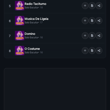
Radio Taciturno
5
Sob Escuta
• 18
Musica De Ligeia
6
Sob Escuta
• 17
Domino
7
Sob Escuta
• 16
O Costume
8
Sob Escuta
• 16