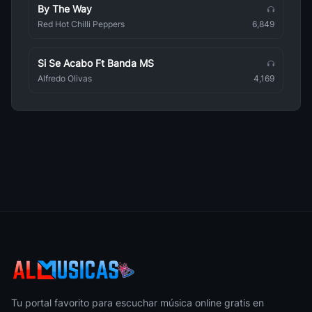
By The Way
Gilberto Gil
Brasileña
Red Hot Chilli Peppers
6,849
E O Tchan
Brasileña
Si Se Acabo Ft Banda MS
Alfredo Olivas
4,169
Toadas
Brasileña
Ananga Ranga
Brasileña
Adriana Cacanhotto
Brasileña
A Naifa
Brasileña
Carnaval Do Brasil
Brasileña
Kaoma
Brasileña
Tu portal favorito para escuchar música online gratis en