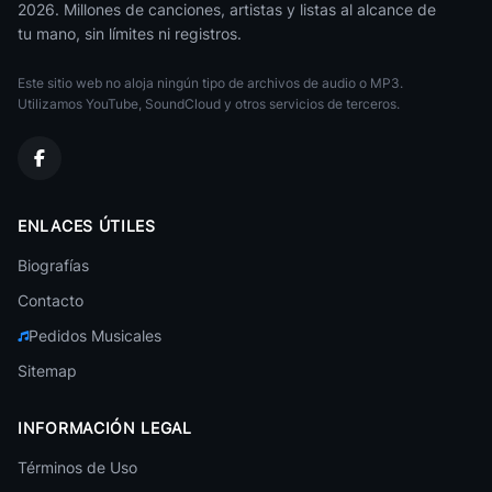
2026. Millones de canciones, artistas y listas al alcance de
Alfredo Marceneiro
tu mano, sin límites ni registros.
Brasileña
Este sitio web no aloja ningún tipo de archivos de audio o MP3.
Marcelo D2
Brasileña
Utilizamos YouTube, SoundCloud y otros servicios de terceros.
Marisa Monte
Brasileña
Andre Sardet
ENLACES ÚTILES
Brasileña
Biografías
Terra Samba
Brasileña
Contacto
Pedidos Musicales
Falamansa
Brasileña
Sitemap
Ivete Sangalo
Brasileña
INFORMACIÓN LEGAL
Baladas Brasileras
Términos de Uso
Brasileña