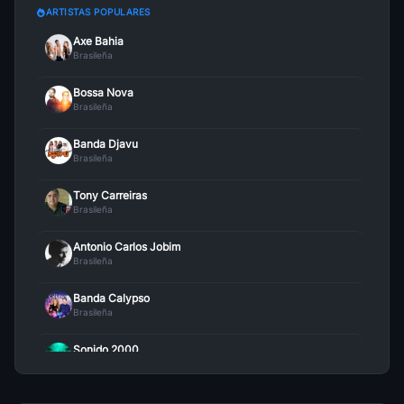
ARTISTAS POPULARES
Axe Bahia
Brasileña
Bossa Nova
Brasileña
Banda Djavu
Brasileña
Tony Carreiras
Brasileña
Antonio Carlos Jobim
Brasileña
Banda Calypso
Brasileña
Sonido 2000
Brasileña
Ana Carolina