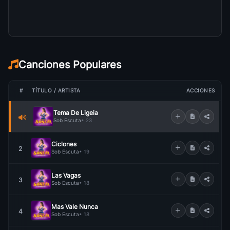
Canciones Populares
#
TÍTULO / ARTISTA
ACCIONES
Tema De Ligeia
Sob Escuta
• 23
Ciclones
2
Sob Escuta
• 19
Las Vagas
3
Sob Escuta
• 18
Mas Vale Nunca
4
Sob Escuta
• 18