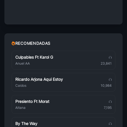
Pepe Moreno
Brasileña
Bebel Gilberto
Brasileña
Astrud Gilberto
Brasileña
RECOMENDADAS
Amalia Rodrigues
Brasileña
Culpables Ft Karol G
Anuel AA
23,841
Tom Jobim
Brasileña
Ricardo Arjona Aqui Estoy
Adelaide Ferreira
Caidos
10,984
Brasileña
Porto Seguro
Presiento Ft Morat
Brasileña
Aitana
7,195
Babado Novo
Brasileña
By The Way