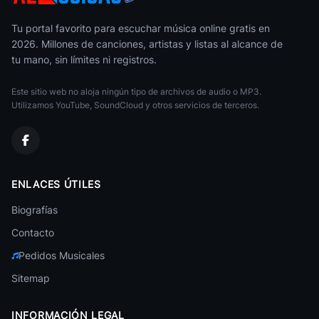
Kaoma
Brasileña
Tu portal favorito para escuchar música online gratis en
2026. Millones de canciones, artistas y listas al alcance de
Alfredo Marceneiro
tu mano, sin límites ni registros.
Brasileña
Este sitio web no aloja ningún tipo de archivos de audio o MP3.
Marcelo D2
Brasileña
Utilizamos YouTube, SoundCloud y otros servicios de terceros.
Marisa Monte
Brasileña
Andre Sardet
ENLACES ÚTILES
Brasileña
Biografías
Terra Samba
Brasileña
Contacto
Pedidos Musicales
Falamansa
Brasileña
Sitemap
Ivete Sangalo
Brasileña
INFORMACIÓN LEGAL