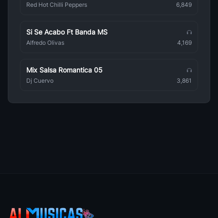
Lambadas
Red Hot Chilli Peppers
6,849
Brasileña
Si Se Acabo Ft Banda MS
Gilberto Gil
Brasileña
Alfredo Olivas
4,169
E O Tchan
Brasileña
Mix Salsa Romantica 05
Dj Cuervo
3,861
Toadas
Brasileña
Ananga Ranga
Brasileña
Adriana Cacanhotto
Brasileña
A Naifa
Brasileña
Carnaval Do Brasil
Brasileña