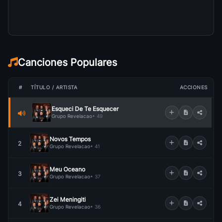
Canciones Populares
#
TÍTULO / ARTISTA
ACCIONES
Esqueci De Te Esquecer
Grupo Revelacao
• 49
Novos Tempos
2
Grupo Revelacao
• 41
Meu Oceano
3
Grupo Revelacao
• 37
Zei Meningiti
4
Grupo Revelacao
• 36