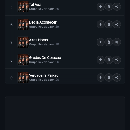
Tal Vez
5
Grupo Revelacao
• 35
Decia Acontecer
6
Grupo Revelacao
• 29
Altas Horas
7
Grupo Revelacao
• 28
Gredes De Coracao
8
Grupo Revelacao
• 26
Verdadeira Paixao
9
Grupo Revelacao
• 26
Essemcia De Paixao
10
Grupo Revelacao
• 23